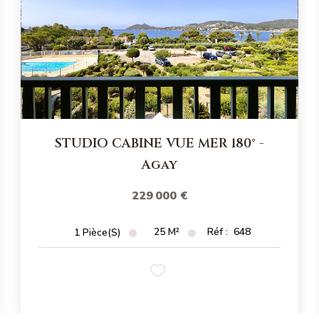
STUDIO CABINE VUE MER 180°
-
Agay
229 000 €
25
M²
Réf :
648
1
Pièce(s)