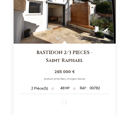
BASTIDON 2/3 PIECES
-
Saint Raphael
265 000 €
product.price.fees_charges.teaser
48
M²
Réf :
00782
2
Pièce(s)