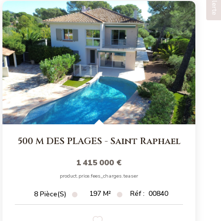
500 M DES PLAGES
-
Saint Raphael
1 415 000 €
product.price.fees_charges.teaser
197
M²
Réf :
00840
8
Pièce(s)