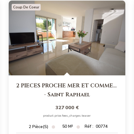
Coup De Coeur
2 PIECES PROCHE MER ET COMMERCES
-
Saint Raphael
327 000 €
product.price.fees_charges.teaser
50
M²
Réf :
00774
2
Pièce(s)