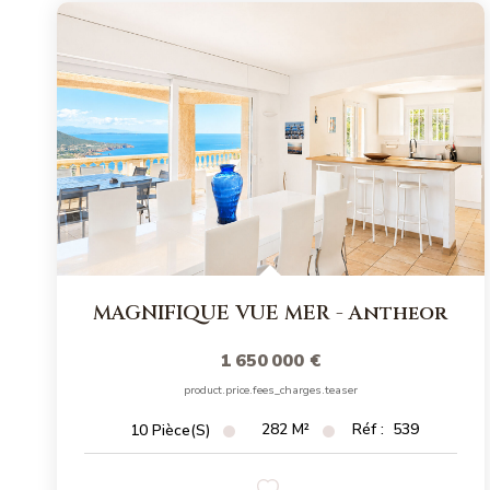
MAGNIFIQUE VUE MER
-
Antheor
1 650 000 €
product.price.fees_charges.teaser
282
M²
Réf :
539
10
Pièce(s)