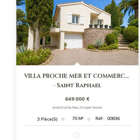
VILLA PROCHE MER ET COMMERCES
-
Saint Raphael
649 000 €
product.price.fees_charges.teaser
70
M²
Réf :
00836
3
Pièce(s)