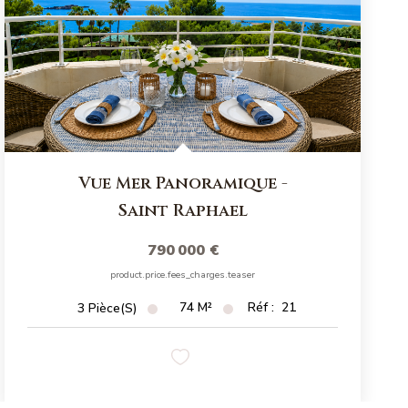
Vue Mer Panoramique
-
Saint Raphael
790 000 €
product.price.fees_charges.teaser
74
M²
Réf :
21
3
Pièce(s)