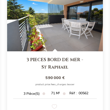
3 PIECES BORD DE MER
-
St Raphael
590 000 €
product.price.fees_charges.teaser
71
M²
Réf :
00562
3
Pièce(s)