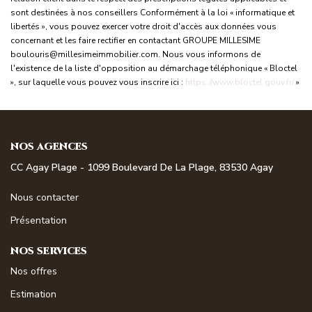
sont destinées à nos conseillers Conformément à la loi « informatique et
libertés », vous pouvez exercer votre droit d'accès aux données vous
concernant et les faire rectifier en contactant GROUPE MILLESIME
boulouris@millesimeimmobilier.com. Nous vous informons de
l'existence de la liste d'opposition au démarchage téléphonique « Bloctel
», sur laquelle vous pouvez vous inscrire ici :
https://www.bloctel.gouv.fr/
»
NOS AGENCES
CC Agay Plage - 1099 Boulevard De La Plage, 83530 Agay
Nous contacter
Présentation
NOS SERVICES
Nos offres
Estimation