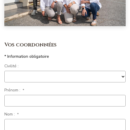
Magasine Vendu St-Raphaël/Fréjus
CONTACT
Vos coordonnées
* Information obligatoire
Civilité :
Prénom :
*
Nom :
*