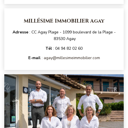
NOS MAGAZINES
Millésimme Immobilier N°1
MILLÉSIME IMMOBILIER Agay
Millésimme Immobilier N°2
Adresse
: CC Agay Plage - 1099 boulevard de la Plage -
Millésimme Immobilier N°3
83530 Agay
Millésimme Immobilier N°4
Tél
: 04 94 82 02 60
Millésimme Immobilier N°5
E-mail
:
agay@millesimeimmobilier.com
Millésimme Immobilier N°6
Millésimme Immobilier N°7
Millésimme Immobilier N°8
Millésimme Immobilier N°9
Millésimme Immobilier N°10
Millésimme Immobilier N°11
Magasine Vendu Boulouris