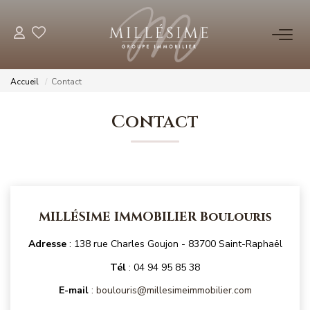
NOS OFFRES
Accueil
Contact
Nos Offres
Contact
Nos Biens Vendus
NOS AGENCES
Nos Agences
MILLÉSIME IMMOBILIER Boulouris
Nos Équipes
Adresse
: 138 rue Charles Goujon - 83700 Saint-Raphaël
Tél
: 04 94 95 85 38
ESTIMATION
E-mail
:
boulouris@millesimeimmobilier.com