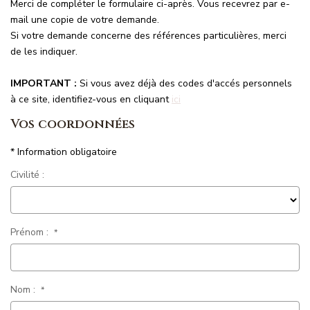
Merci de compléter le formulaire ci-après. Vous recevrez par e-
NOS MAGAZINES
mail une copie de votre demande.
Si votre demande concerne des références particulières, merci
Millésimme Immobilier N°1
de les indiquer.
Millésimme Immobilier N°2
IMPORTANT :
Si vous avez déjà des codes d'accés personnels
Millésimme Immobilier N°3
à ce site, identifiez-vous en cliquant
ici
Millésimme Immobilier N°4
Vos coordonnées
Millésimme Immobilier N°5
* Information obligatoire
Millésimme Immobilier N°6
Civilité :
Millésimme Immobilier N°7
Millésimme Immobilier N°8
Millésimme Immobilier N°9
Prénom :
*
Millésimme Immobilier N°10
Millésimme Immobilier N°11
Nom :
*
Magasine Vendu Boulouris