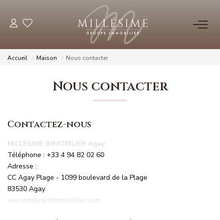
NOS OFFRES
Accueil
Maison
Nous contacter
Nos Offres
Nous contacter
Nos Biens Vendus
Contactez-nous
NOS AGENCES
MILLÉSIME IMMOBILIER Agay
Nos Agences
Téléphone :
+33 4 94 82 02 60
Nos Équipes
Adresse :
CC Agay Plage - 1099 boulevard de la Plage
83530
Agay
ESTIMATION
www.millesimeimmobilier.com