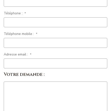
Magasine Vendu St-Raphaël/Fréjus
Téléphone :
*
CONTACT
Téléphone mobile :
*
Adresse email :
*
Votre demande :