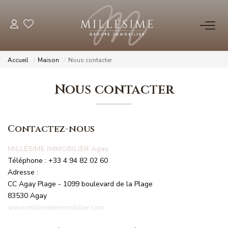
NOS OFFRES
Accueil
Maison
Nous contacter
Nos Offres
Nous contacter
Nos Biens Vendus
Contactez-nous
NOS AGENCES
MILLÉSIME IMMOBILIER Agay
Nos Agences
Téléphone :
+33 4 94 82 02 60
Nos Équipes
Adresse :
CC Agay Plage - 1099 boulevard de la Plage
83530
Agay
ESTIMATION
www.millesimeimmobilier.com