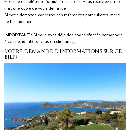
Merci de compléter le formulaire ci-après. Vous recevrez par e-
NOS MAGAZINES
mail une copie de votre demande.
Si votre demande concerne des références particulières, merci
Millésimme Immobilier N°1
de les indiquer.
Millésimme Immobilier N°2
IMPORTANT :
Si vous avez déjà des codes d'accés personnels
Millésimme Immobilier N°3
à ce site, identifiez-vous en cliquant
ici
Millésimme Immobilier N°4
Votre demande d'informations sur ce
Bien
Millésimme Immobilier N°5
Millésimme Immobilier N°6
Millésimme Immobilier N°7
Millésimme Immobilier N°8
Millésimme Immobilier N°9
Millésimme Immobilier N°10
Millésimme Immobilier N°11
Magasine Vendu Boulouris