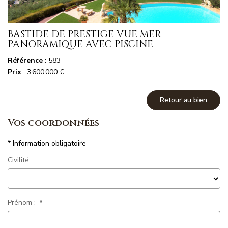
Magasine Vendu St-Raphaël/Fréjus
BASTIDE DE PRESTIGE VUE MER
PANORAMIQUE AVEC PISCINE
CONTACT
Référence
: 583
Prix
: 3 600 000 €
Retour au bien
Vos coordonnées
* Information obligatoire
Civilité :
Prénom :
*