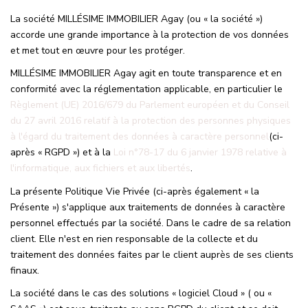
NOS MAGAZINES
La société MILLÉSIME IMMOBILIER Agay (ou « la société »)
accorde une grande importance à la protection de vos données
Millésimme Immobilier N°1
et met tout en œuvre pour les protéger.
Millésimme Immobilier N°2
MILLÉSIME IMMOBILIER Agay agit en toute transparence et en
conformité avec la réglementation applicable, en particulier le
Millésimme Immobilier N°3
Règlement (UE) 2016/679 du Parlement européen et du Conseil
Millésimme Immobilier N°4
du 27 avril 2016 relatif à la protection des personnes physiques
Millésimme Immobilier N°5
à l'égard du traitement des données à caractère personnel
(ci-
après « RGPD ») et à la
Loi n°78-17 du 6 janvier 1978 relative à
Millésimme Immobilier N°6
l'informatique, aux fichiers et aux libertés
.
Millésimme Immobilier N°7
La présente Politique Vie Privée (ci-après également « la
Millésimme Immobilier N°8
Présente ») s'applique aux traitements de données à caractère
personnel effectués par la société. Dans le cadre de sa relation
Millésimme Immobilier N°9
client. Elle n'est en rien responsable de la collecte et du
Millésimme Immobilier N°10
traitement des données faites par le client auprès de ses clients
finaux.
Millésimme Immobilier N°11
La société dans le cas des solutions « logiciel Cloud » ( ou «
Magasine Vendu Boulouris