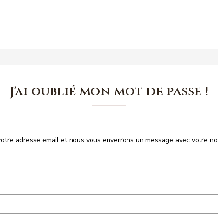
Nos offres
Nos agences
Estimation
J'ai oublié mon mot de passe !
s votre adresse email et nous vous enverrons un message avec votre n