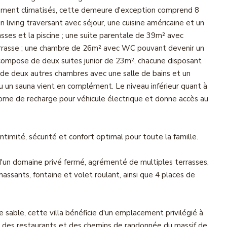
rement climatisés, cette demeure d'exception comprend 8
n living traversant avec séjour, une cuisine américaine et un
sses et la piscine ; une suite parentale de 39m² avec
terrasse ; une chambre de 26m² avec WC pouvant devenir un
 compose de deux suites junior de 23m², chacune disposant
ue de deux autres chambres avec une salle de bains et un
 ou un sauna vient en complément. Le niveau inférieur quant à
orne de recharge pour véhicule électrique et donne accès au
ntimité, sécurité et confort optimal pour toute la famille.
 d'un domaine privé fermé, agrémenté de multiples terrasses,
ssants, fontaine et volet roulant, ainsi que 4 places de
able, cette villa bénéficie d'un emplacement privilégié à
 des restaurants et des chemins de randonnée du massif de