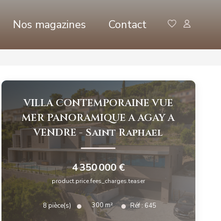
Nos magazines
Contact
VILLA CONTEMPORAINE VUE
MER PANORAMIQUE A AGAY A
VENDRE
-
Saint Raphael
4 350 000 €
product.price.fees_charges.teaser
300
m²
8
pièce(s)
Réf :
645