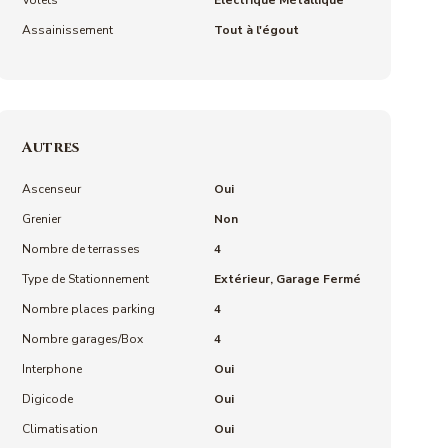
Volets
Electrique Métallique
Assainissement
Tout à l'égout
Autres
Ascenseur
Oui
Grenier
Non
Nombre de terrasses
4
Type de Stationnement
Extérieur, Garage Fermé
Nombre places parking
4
Nombre garages/Box
4
Interphone
Oui
Digicode
Oui
Climatisation
Oui