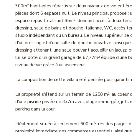
300m² habitables répartis sur deux niveaux de vie entiè
pièces dont 6 espaces nuit. Le niveau principal propose : u
espace repas totalisant 85m², donnant accès à deux terra
dressing, salle de bains et douche italienne, WC, accès 
studio indépendant ou un bureau. Le niveau supérieur se
d'un dressing et d'une salle de douche privative, ainsi q
dressing attenant, une salle pouvant accueillir un jacuzzi
lui, se dote d'un grand garage de 67,77m² équipé d'une b
niveau de vie grâce à un ascenseur.
La composition de cette villa a été pensée pour garantir i
La propriété s'étend sur un terrain de 1258 m², au coeur
d'une piscine privée de 3x7m avec plage immergée, jets ma
parking dans la cour.
Idéalement située à seulement 600 mètres des plages de s
proximité immédiate des commerces essentiels, ainsi que