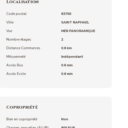
Localisation
Code postal
83700
Ville
SAINT RAPHAEL
Vue
MER PANORAMIQUE
Nombre étages
2
Distance Commerces
0.6 km
Mitoyenneté
Indépendant
Accès Bus
0.6 min
Accès Ecole
0.6 min
Copropriété
Bien en copropriété
Non
Charges annuelles (ALUR)
800 EUR