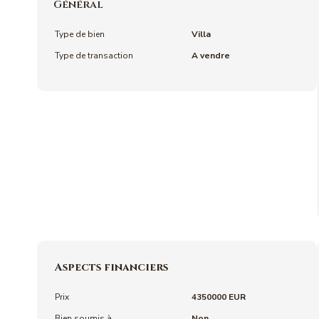
Général
Type de bien
Villa
Type de transaction
A vendre
Aspects financiers
Prix
4350000 EUR
Bien soumis à
Non