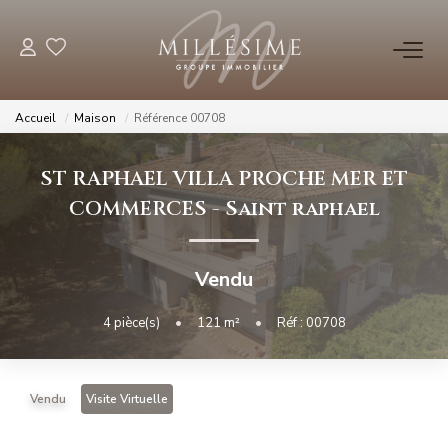
NOS OFFRES
Accueil
Maison
Référence 00708
Nos Offres
ST RAPHAEL VILLA PROCHE MER ET
Nos Biens Vendus
COMMERCES
-
Saint raphael
NOS AGENCES
Vendu
Nos Agences
4
pièce(s)
•
121
m²
•
Réf : 00708
Nos Équipes
Vendu
Visite Virtuelle
ESTIMATION