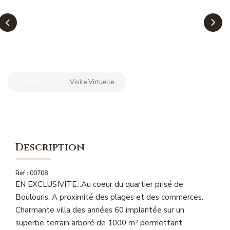
NOS MAGAZINES
Millésimme Immobilier N°1
Millésimme Immobilier N°2
Millésimme Immobilier N°3
Photos
Visite Virtuelle
Millésimme Immobilier N°4
Millésimme Immobilier N°5
Millésimme Immobilier N°6
Millésimme Immobilier N°7
Description
Millésimme Immobilier N°8
Millésimme Immobilier N°9
Réf : 00708
EN EXCLUSIVITE...Au coeur du quartier prisé de
Millésimme Immobilier N°10
Boulouris. A proximité des plages et des commerces.
Millésimme Immobilier N°11
Charmante villa des années 60 implantée sur un
Magasine Vendu Boulouris
superbe terrain arboré de 1000 m² permettant