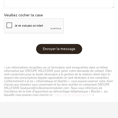
Veuillez cocher la case
Envoyer le message
« Les informations recueillies sur ce formulaire sont enregistrées dans un fichier
informatisé par GROUPE MILLESIME pour gérer votre demande de contact. Elles
sont conservées pour la durée nécessaire à la gestion de la relation client dans le
respect des prescriptions légales applicables et sont destinées à nos conseillers
Conformément à la loi « informatique et libertés », vous pouvez exercer votre droit
d'accès aux données vous concernant et les faire rectifier en contactant GROUPE
MILLESIME boulouris@millesimeimmobilier.com. Nous vous informons de
l'existence de la liste d'opposition au démarchage téléphonique « Bloctel », sur
laquelle vous pouvez vous inscrire ici :
https://www.bloctel.gouv.fr/
»