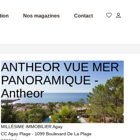
tion
Nos magazines
Contact
ANTHEOR VUE MER
PANORAMIQUE
-
Antheor
Vendu
360
m²
9
pièce(s)
Réf :
173
MILLÉSIME IMMOBILIER Agay
CC Agay Plage - 1099 Boulevard De La Plage