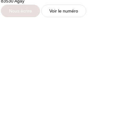
83530
Agay
Nous écrire
Voir le numéro