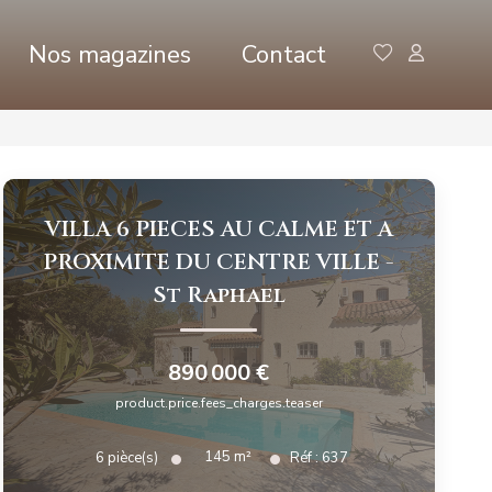
Nos magazines
Contact
VILLA 6 PIECES AU CALME ET A
PROXIMITE DU CENTRE VILLE
-
St Raphael
890 000 €
product.price.fees_charges.teaser
145
m²
6
pièce(s)
Réf :
637