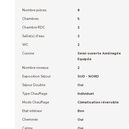
Nombre pièces
6
Chambres
5
Chambre RDC
2
Salle(s) d'eau
2
WC
2
Cuisine
Semi-ouverte Aménagée
Equipée
Nombre niveaux
2
Exposition Séjour
SUD - NORD
Séjour Double
Oui
Type Chauffage
Individuel
Mode Chauffage
Climatisation réversible
Etat intérieur
Bon
Cheminée
Oui
Calme
Oui