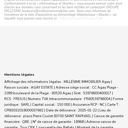
Conformément à la loi « informatique et libertés », vous pouvez exercer votre droit
d'accès aux données vous concernant et les faire rectifier en contactant GROUPE
MILLESIME boulouris@millesimeimmobilier.com. Nous vous informons de
l'existence de la liste d'opposition au démarchage téléphonique « Bloctel », sur
laquelle vous pouvez vous inscrire ici :
https://www.bloctel.gouv.fr/
»
Mentions légales
Affichage des informations légales : MILLÉSIME IMMOBILIER Agay |
Raison sociale : AGAY ESTATE | Adresse siège social : CC Agay Plage -
1099 boulevard de la Plage - 83530 Agay | Siret : 53978600400017 |
RCS : FREJUS | Numero TVA Intracommunautaire : FR60539786004 | Forme
juridique : SARL | Capital social : 150 000 | Assurance RCP : NC |
Carte T :
CPI83032018000037662 | Date de délivrance : 2025-01-22 | Lieu de
délivrance : place Pierre Coulet 83700 SAINT RAPHAEL | Caisse de garantie
financière : QBE. | N° de caisse de garantie : 18968 | Adresse caisse de
garantie : Tour CBX 1 passerelle des Reflets | Montant de la garantie