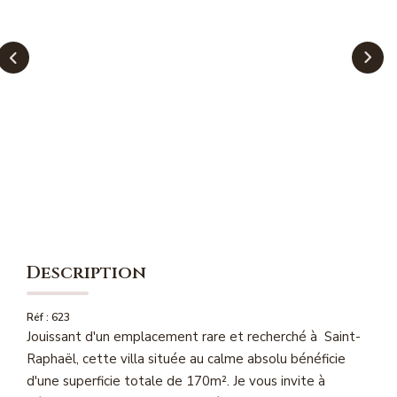
NOS MAGAZINES
Millésimme Immobilier N°1
Millésimme Immobilier N°2
Millésimme Immobilier N°3
Millésimme Immobilier N°4
Millésimme Immobilier N°5
Millésimme Immobilier N°6
Millésimme Immobilier N°7
Millésimme Immobilier N°8
Description
Millésimme Immobilier N°9
Réf : 623
Millésimme Immobilier N°10
Jouissant d'un emplacement rare et recherché à Saint-
Millésimme Immobilier N°11
Raphaël, cette villa située au calme absolu bénéficie
Magasine Vendu Boulouris
d'une superficie totale de 170m². Je vous invite à