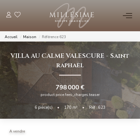
NOS OFFRES
Accueil
Maison
Référence 623
Nos Offres
VILLA AU CALME VALESCURE
-
Saint
Nos Biens Vendus
raphael
NOS AGENCES
798 000 €
Nos Agences
product.price.fees_charges.teaser
Nos Équipes
6
pièce(s)
•
170
m²
•
Réf : 623
ESTIMATION
A vendre