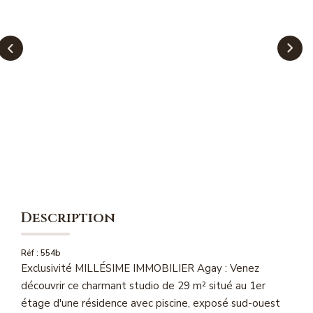
NOS MAGAZINES
Millésimme Immobilier N°1
Millésimme Immobilier N°2
Millésimme Immobilier N°3
Millésimme Immobilier N°4
Millésimme Immobilier N°5
Millésimme Immobilier N°6
Millésimme Immobilier N°7
Millésimme Immobilier N°8
Description
Millésimme Immobilier N°9
Millésimme Immobilier N°10
Réf : 554b
Exclusivité MILLÉSIME IMMOBILIER Agay : Venez
Millésimme Immobilier N°11
découvrir ce charmant studio de 29 m² situé au 1er
Magasine Vendu Boulouris
étage d'une résidence avec piscine, exposé sud-ouest