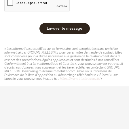
Envoyer le message
« Les informations recueillies sur ce formulaire sont enregistrées dans un fichier
informatisé par GROUPE MILLESIME pour gérer votre demande de contact. Elles
sont conservées pour la durée nécessaire à la gestion de la relation client dans le
respect des prescriptions légales applicables et sont destinées à nos conseillers
Conformément à la loi « informatique et libertés », vous pouvez exercer votre droit
d'accès aux données vous concernant et les faire rectifier en contactant GROUPE
MILLESIME boulouris@millesimeimmobilier.com. Nous vous informons de
l'existence de la liste d'opposition au démarchage téléphonique « Bloctel », sur
laquelle vous pouvez vous inscrire ici :
https://www.bloctel.gouv.fr/
»