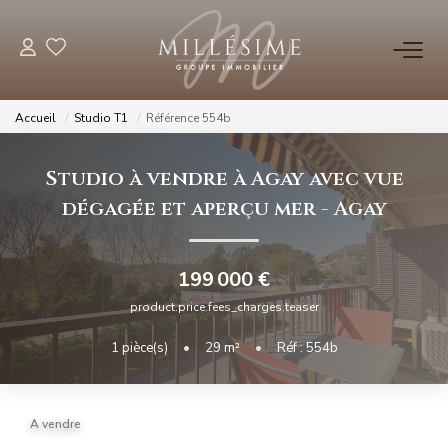
NOS OFFRES
Accueil
Studio T1
Référence 554b
Nos Offres
Studio à vendre à Agay avec vue
Nos Biens Vendus
dégagée et aperçu mer
-
Agay
NOS AGENCES
199 000 €
Nos Agences
product.price.fees_charges.teaser
Nos Équipes
1
pièce(s)
•
29
m²
•
Réf : 554b
ESTIMATION
A vendre