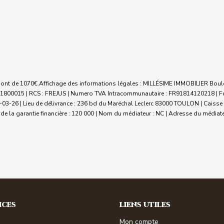
sont de 1070€.
Affichage des informations légales : MILLÉSIME IMMOBILIER Boul
021800015 | RCS : FREJUS | Numero TVA Intracommunautaire : FR91814120218 | For
03-26 | Lieu de délivrance : 236 bd du Maréchal Leclerc 83000 TOULON | Caisse de
de la garantie financière : 120 000 | Nom du médiateur : NC | Adresse du médiateu
ICES
LIENS UTILES
Mon compte