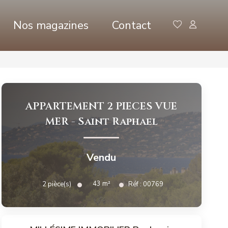
Nos magazines
Contact
APPARTEMENT 2 PIECES VUE
MER
-
Saint Raphael
Vendu
43
m²
2
pièce(s)
Réf :
00769