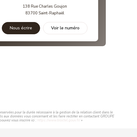
138 Rue Charles Goujon
83700
Saint-Raphaël
Nous écrire
Voir le numéro
ervées pour la durée nécessaire à la gestion de la relation client dans le
ccès aux données vous concernant et les faire rectifier en contactant GROUPE
uvez vous inscrire ici :
https://www.bloctel.gouv.fr/
»