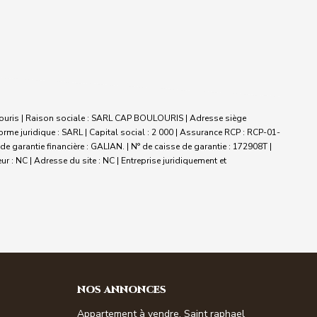
ouris | Raison sociale : SARL CAP BOULOURIS | Adresse siège
me juridique : SARL | Capital social : 2 000 | Assurance RCP : RCP-01-
 garantie financière : GALIAN. | N° de caisse de garantie : 172908T |
r : NC | Adresse du site : NC |
Entreprise juridiquement et
NOS ANNONCES
Appartement à vendre, Saint raphael