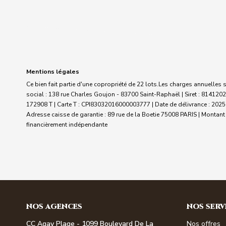
Mentions légales
Ce bien fait partie d'une copropriété de 22 lots.Les charges annuelles 
social : 138 rue Charles Goujon - 83700 Saint-Raphaël | Siret : 81412
172908 T |
Carte T : CPI83032016000003777 | Date de délivrance : 2025-
Adresse caisse de garantie : 89 rue de la Boetie 75008 PARIS | Montant 
financièrement indépendante
NOS AGENCES
NOS SERV
CC Agay Plage - 1099 Boulevard De La
Nos offres