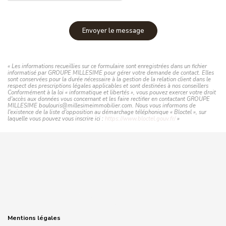
Envoyer le message
« Les informations recueillies sur ce formulaire sont enregistrées dans un fichier
informatisé par GROUPE MILLESIME pour gérer votre demande de contact. Elles
sont conservées pour la durée nécessaire à la gestion de la relation client dans le
respect des prescriptions légales applicables et sont destinées à nos conseillers
Conformément à la loi « informatique et libertés », vous pouvez exercer votre droit
d'accès aux données vous concernant et les faire rectifier en contactant GROUPE
MILLESIME boulouris@millesimeimmobilier.com. Nous vous informons de
l'existence de la liste d'opposition au démarchage téléphonique « Bloctel », sur
laquelle vous pouvez vous inscrire ici :
https://www.bloctel.gouv.fr/
»
Mentions légales