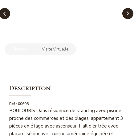
NOS MAGAZINES
Millésimme Immobilier N°1
Millésimme Immobilier N°2
Millésimme Immobilier N°3
Photos
Visite Virtuelle
Millésimme Immobilier N°4
Millésimme Immobilier N°5
Millésimme Immobilier N°6
Millésimme Immobilier N°7
Description
Millésimme Immobilier N°8
Millésimme Immobilier N°9
Réf : 00608
BOULOURIS Dans résidence de standing avec piscine
Millésimme Immobilier N°10
proche des commerces et des plages, appartement 3
Millésimme Immobilier N°11
pièces en étage avec ascenseur. Hall d'entrée avec
Magasine Vendu Boulouris
placard, séjour avec cuisine américaine équipée et