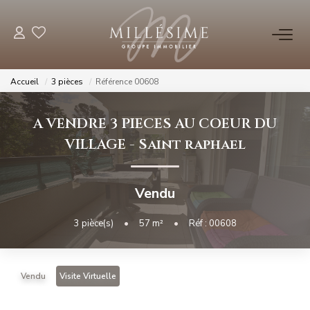
NOS OFFRES
Accueil
3 pièces
Référence 00608
Nos Offres
A VENDRE 3 PIECES AU COEUR DU
Nos Biens Vendus
VILLAGE
-
Saint raphael
NOS AGENCES
Vendu
Nos Agences
3
pièce(s)
•
57
m²
•
Réf : 00608
Nos Équipes
Vendu
Visite Virtuelle
ESTIMATION