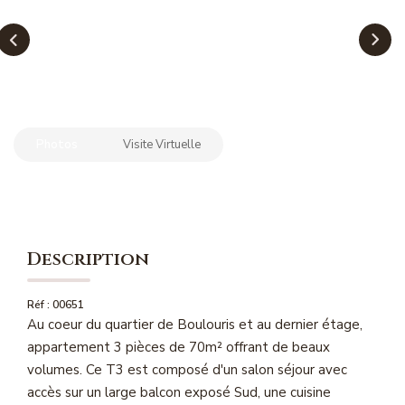
NOS MAGAZINES
Millésimme Immobilier N°1
Millésimme Immobilier N°2
Millésimme Immobilier N°3
Photos
Visite Virtuelle
Millésimme Immobilier N°4
Millésimme Immobilier N°5
Millésimme Immobilier N°6
Millésimme Immobilier N°7
Description
Millésimme Immobilier N°8
Millésimme Immobilier N°9
Réf : 00651
Au coeur du quartier de Boulouris et au dernier étage,
Millésimme Immobilier N°10
appartement 3 pièces de 70m² offrant de beaux
Millésimme Immobilier N°11
volumes. Ce T3 est composé d'un salon séjour avec
Magasine Vendu Boulouris
accès sur un large balcon exposé Sud, une cuisine