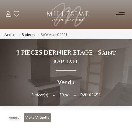
NOS OFFRES
Accueil
3 pièces
Référence 00651
Nos Offres
3 PIECES DERNIER ETAGE
-
Saint
Nos Biens Vendus
raphael
NOS AGENCES
Vendu
Nos Agences
3
pièce(s)
•
70
m²
•
Réf : 00651
Nos Équipes
Vendu
Visite Virtuelle
ESTIMATION