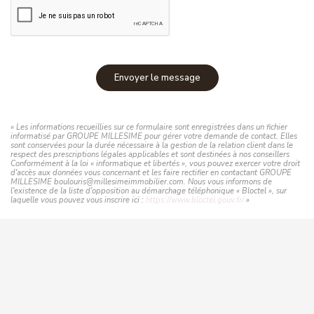
Envoyer le message
« Les informations recueillies sur ce formulaire sont enregistrées dans un fichier
informatisé par GROUPE MILLESIME pour gérer votre demande de contact. Elles
sont conservées pour la durée nécessaire à la gestion de la relation client dans le
respect des prescriptions légales applicables et sont destinées à nos conseillers
Conformément à la loi « informatique et libertés », vous pouvez exercer votre droit
d'accès aux données vous concernant et les faire rectifier en contactant GROUPE
MILLESIME boulouris@millesimeimmobilier.com. Nous vous informons de
l'existence de la liste d'opposition au démarchage téléphonique « Bloctel », sur
laquelle vous pouvez vous inscrire ici :
https://www.bloctel.gouv.fr/
»