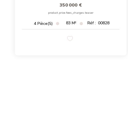
350 000 €
product.price.fees_charges.teaser
83
M²
Réf :
00828
4
Pièce(s)