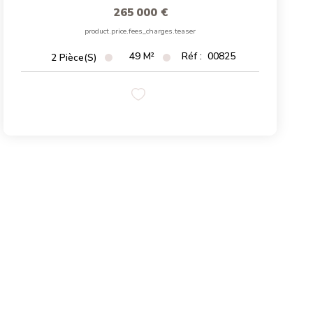
265 000 €
product.price.fees_charges.teaser
49
M²
Réf :
00825
2
Pièce(s)