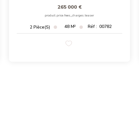
265 000 €
product.price.fees_charges.teaser
48
M²
Réf :
00782
2
Pièce(s)