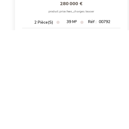
280 000 €
product.price.fees_charges.teaser
39
M²
Réf :
00792
2
Pièce(s)