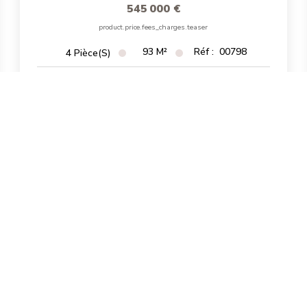
545 000 €
product.price.fees_charges.teaser
93
M²
Réf :
00798
4
Pièce(s)