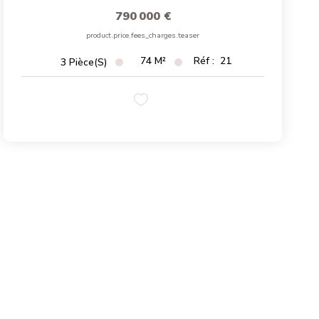
790 000 €
product.price.fees_charges.teaser
74
M²
Réf :
21
3
Pièce(s)