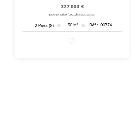
327 000 €
product.price.fees_charges.teaser
50
M²
Réf :
00774
2
Pièce(s)