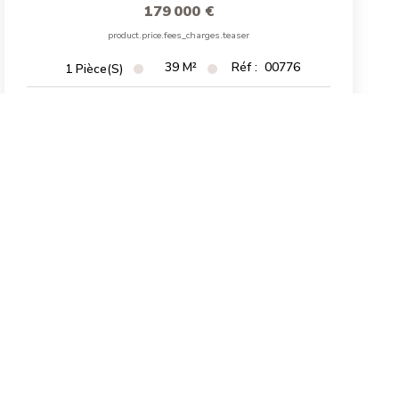
179 000 €
product.price.fees_charges.teaser
39
M²
Réf :
00776
1
Pièce(s)