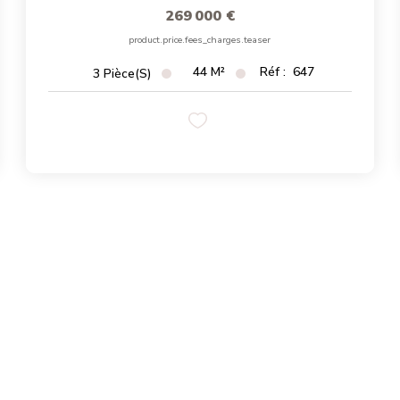
269 000 €
product.price.fees_charges.teaser
44
M²
Réf :
647
3
Pièce(s)