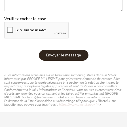
Veuillez cocher la case
Envoyer le message
« Les informations recueillies sur ce formulaire sont enregistrées dans un fichier
informatisé par GROUPE MILLESIME pour gérer votre demande de contact. Elles
sont conservées pour la durée nécessaire à la gestion de la relation client dans le
respect des prescriptions légales applicables et sont destinées à nos conseillers
Conformément à la loi « informatique et libertés », vous pouvez exercer votre droit
d'accès aux données vous concernant et les faire rectifier en contactant GROUPE
MILLESIME boulouris@millesimeimmobilier.com. Nous vous informons de
l'existence de la liste d'opposition au démarchage téléphonique « Bloctel », sur
laquelle vous pouvez vous inscrire ici :
https://www.bloctel.gouv.fr/
»