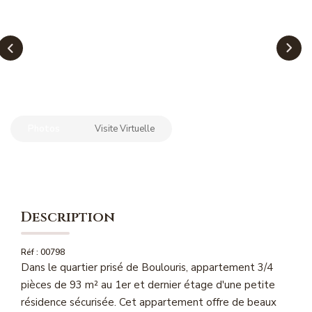
NOS MAGAZINES
Millésimme Immobilier N°1
Millésimme Immobilier N°2
Millésimme Immobilier N°3
Millésimme Immobilier N°4
Photos
Visite Virtuelle
Millésimme Immobilier N°5
Millésimme Immobilier N°6
Millésimme Immobilier N°7
Millésimme Immobilier N°8
Description
Millésimme Immobilier N°9
Millésimme Immobilier N°10
Réf : 00798
Dans le quartier prisé de Boulouris, appartement 3/4
Millésimme Immobilier N°11
pièces de 93 m² au 1er et dernier étage d'une petite
Magasine Vendu Boulouris
résidence sécurisée. Cet appartement offre de beaux