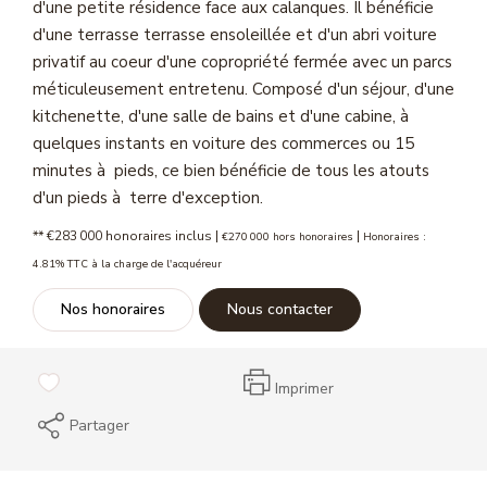
d'une petite résidence face aux calanques. Il bénéficie
Magasine Vendu St-Raphaël/Fréjus
d'une terrasse terrasse ensoleillée et d'un abri voiture
privatif au coeur d'une copropriété fermée avec un parcs
méticuleusement entretenu. Composé d'un séjour, d'une
CONTACT
kitchenette, d'une salle de bains et d'une cabine, à
quelques instants en voiture des commerces ou 15
minutes à pieds, ce bien bénéficie de tous les atouts
d'un pieds à terre d'exception.
** €283 000
honoraires inclus
|
|
€270 000
hors honoraires
Honoraires :
4.81% TTC à la charge de l'acquéreur
Nos honoraires
Nous contacter
Imprimer
Partager