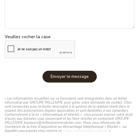
Veuillez cocher la case
Envoyer le message
« Les informations recueillies sur ce formulaire sont enregistrées dans un fichier
informatisé par GROUPE MILLESIME pour gérer votre demande de contact. Elles
sont conservées pour la durée nécessaire à la gestion de la relation client dans le
respect des prescriptions légales applicables et sont destinées à nos conseillers
Conformément à la loi « informatique et libertés », vous pouvez exercer votre droit
d'accès aux données vous concernant et les faire rectifier en contactant GROUPE
MILLESIME boulouris@millesimeimmobilier.com. Nous vous informons de
l'existence de la liste d'opposition au démarchage téléphonique « Bloctel », sur
laquelle vous pouvez vous inscrire ici :
https://www.bloctel.gouv.fr/
»