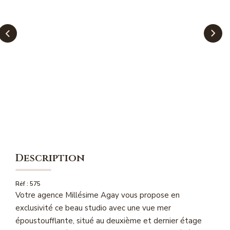
NOS MAGAZINES
Millésimme Immobilier N°1
Millésimme Immobilier N°2
Millésimme Immobilier N°3
Millésimme Immobilier N°4
Millésimme Immobilier N°5
Millésimme Immobilier N°6
Millésimme Immobilier N°7
Millésimme Immobilier N°8
Description
Millésimme Immobilier N°9
Réf : 575
Millésimme Immobilier N°10
Votre agence Millésime Agay vous propose en
Millésimme Immobilier N°11
exclusivité ce beau studio avec une vue mer
Magasine Vendu Boulouris
époustoufflante, situé au deuxième et dernier étage