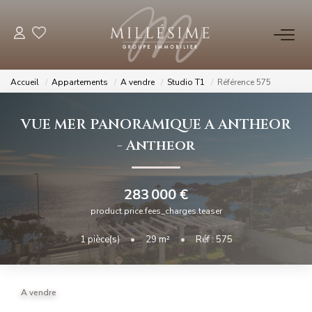
NOS OFFRES
Accueil
Appartements
A vendre
Studio T1
Référence 575
Nos Offres
VUE MER PANORAMIQUE A ANTHEOR
Nos Biens Vendus
-
Antheor
NOS AGENCES
283 000 €
Nos Agences
product.price.fees_charges.teaser
Nos Équipes
1
pièce(s)
•
29
m²
•
Réf : 575
ESTIMATION
A vendre