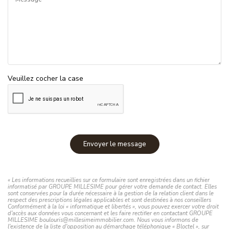
Veuillez cocher la case
Envoyer le message
« Les informations recueillies sur ce formulaire sont enregistrées dans un fichier
informatisé par GROUPE MILLESIME pour gérer votre demande de contact. Elles
sont conservées pour la durée nécessaire à la gestion de la relation client dans le
respect des prescriptions légales applicables et sont destinées à nos conseillers
Conformément à la loi « informatique et libertés », vous pouvez exercer votre droit
d'accès aux données vous concernant et les faire rectifier en contactant GROUPE
MILLESIME boulouris@millesimeimmobilier.com. Nous vous informons de
l'existence de la liste d'opposition au démarchage téléphonique « Bloctel », sur