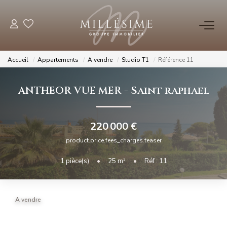
NOS OFFRES
Accueil
Appartements
A vendre
Studio T1
Référence 11
Nos Offres
ANTHEOR VUE MER
-
Saint raphael
Nos Biens Vendus
220 000 €
NOS AGENCES
product.price.fees_charges.teaser
Nos Agences
1
pièce(s)
•
25
m²
•
Réf : 11
Nos Équipes
A vendre
ESTIMATION