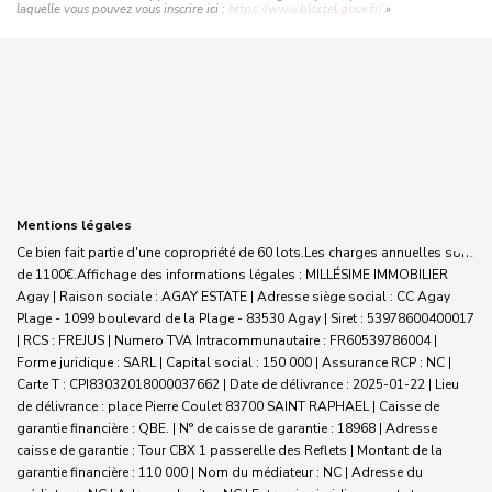
laquelle vous pouvez vous inscrire ici :
https://www.bloctel.gouv.fr/
»
Mentions légales
Ce bien fait partie d'une copropriété de 60 lots.Les charges annuelles sont
de 1100€.
Affichage des informations légales : MILLÉSIME IMMOBILIER
Agay | Raison sociale : AGAY ESTATE | Adresse siège social : CC Agay
Plage - 1099 boulevard de la Plage - 83530 Agay | Siret : 53978600400017
| RCS : FREJUS | Numero TVA Intracommunautaire : FR60539786004 |
Forme juridique : SARL | Capital social : 150 000 | Assurance RCP : NC |
Carte T : CPI83032018000037662 | Date de délivrance : 2025-01-22 | Lieu
de délivrance : place Pierre Coulet 83700 SAINT RAPHAEL | Caisse de
garantie financière : QBE. | N° de caisse de garantie : 18968 | Adresse
caisse de garantie : Tour CBX 1 passerelle des Reflets | Montant de la
garantie financière : 110 000 | Nom du médiateur : NC | Adresse du