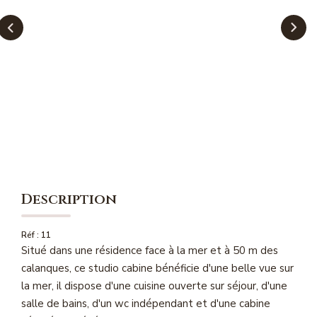
NOS MAGAZINES
Millésimme Immobilier N°1
Millésimme Immobilier N°2
Millésimme Immobilier N°3
Millésimme Immobilier N°4
Millésimme Immobilier N°5
Millésimme Immobilier N°6
Millésimme Immobilier N°7
Description
Millésimme Immobilier N°8
Millésimme Immobilier N°9
Réf : 11
Situé dans une résidence face à la mer et à 50 m des
Millésimme Immobilier N°10
calanques, ce studio cabine bénéficie d'une belle vue sur
Millésimme Immobilier N°11
la mer, il dispose d'une cuisine ouverte sur séjour, d'une
Magasine Vendu Boulouris
salle de bains, d'un wc indépendant et d'une cabine