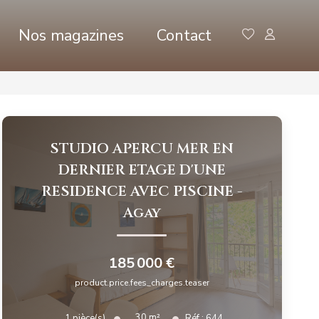
Nos magazines
Contact
STUDIO APERCU MER EN
DERNIER ETAGE D'UNE
RESIDENCE AVEC PISCINE
-
Agay
185 000 €
product.price.fees_charges.teaser
30
m²
1
pièce(s)
Réf :
644