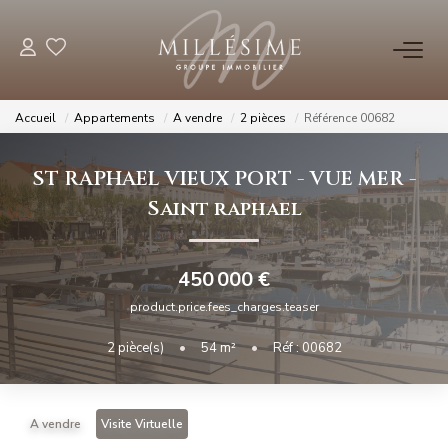
NOS OFFRES
Accueil
Appartements
A vendre
2 pièces
Référence 00682
Nos Offres
ST RAPHAEL VIEUX PORT - VUE MER
-
Nos Biens Vendus
Saint raphael
NOS AGENCES
450 000 €
Nos Agences
product.price.fees_charges.teaser
Nos Équipes
2
pièce(s)
•
54
m²
•
Réf : 00682
ESTIMATION
A vendre
Visite Virtuelle