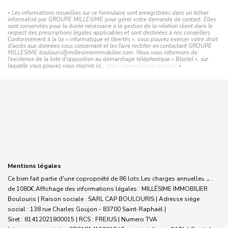
« Les informations recueillies sur ce formulaire sont enregistrées dans un fichier
informatisé par GROUPE MILLESIME pour gérer votre demande de contact. Elles
sont conservées pour la durée nécessaire à la gestion de la relation client dans le
respect des prescriptions légales applicables et sont destinées à nos conseillers
Conformément à la loi « informatique et libertés », vous pouvez exercer votre droit
d'accès aux données vous concernant et les faire rectifier en contactant GROUPE
MILLESIME boulouris@millesimeimmobilier.com. Nous vous informons de
l'existence de la liste d'opposition au démarchage téléphonique « Bloctel », sur
laquelle vous pouvez vous inscrire ici :
https://www.bloctel.gouv.fr/
»
Mentions légales
Ce bien fait partie d'une copropriété de 86 lots.Les charges annuelles sont
de 1080€.
Affichage des informations légales : MILLÉSIME IMMOBILIER
Boulouris | Raison sociale : SARL CAP BOULOURIS | Adresse siège
social : 138 rue Charles Goujon - 83700 Saint-Raphaël |
Siret : 81412021800015 | RCS : FREJUS | Numero TVA