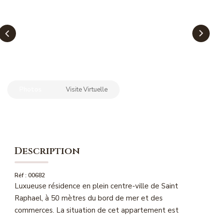
NOS MAGAZINES
Millésimme Immobilier N°1
Millésimme Immobilier N°2
Millésimme Immobilier N°3
Millésimme Immobilier N°4
Photos
Visite Virtuelle
Millésimme Immobilier N°5
Millésimme Immobilier N°6
Millésimme Immobilier N°7
Millésimme Immobilier N°8
Description
Millésimme Immobilier N°9
Millésimme Immobilier N°10
Réf : 00682
Luxueuse résidence en plein centre-ville de Saint
Millésimme Immobilier N°11
Raphael, à 50 mètres du bord de mer et des
Magasine Vendu Boulouris
commerces. La situation de cet appartement est