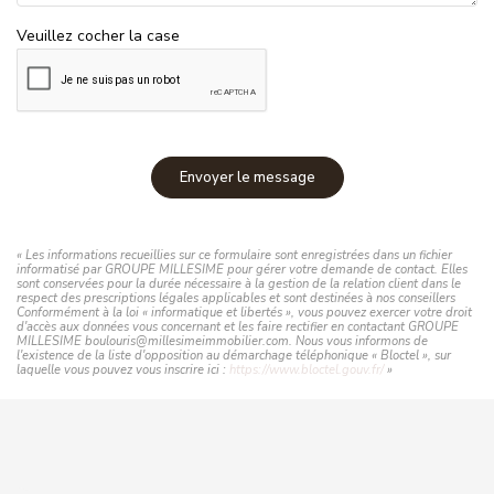
Veuillez cocher la case
Envoyer le message
« Les informations recueillies sur ce formulaire sont enregistrées dans un fichier
informatisé par GROUPE MILLESIME pour gérer votre demande de contact. Elles
sont conservées pour la durée nécessaire à la gestion de la relation client dans le
respect des prescriptions légales applicables et sont destinées à nos conseillers
Conformément à la loi « informatique et libertés », vous pouvez exercer votre droit
d'accès aux données vous concernant et les faire rectifier en contactant GROUPE
MILLESIME boulouris@millesimeimmobilier.com. Nous vous informons de
l'existence de la liste d'opposition au démarchage téléphonique « Bloctel », sur
laquelle vous pouvez vous inscrire ici :
https://www.bloctel.gouv.fr/
»