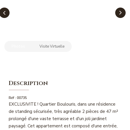
NOS MAGAZINES
Millésimme Immobilier N°1
Millésimme Immobilier N°2
Millésimme Immobilier N°3
Photos
Visite Virtuelle
Millésimme Immobilier N°4
Millésimme Immobilier N°5
Millésimme Immobilier N°6
Millésimme Immobilier N°7
Description
Millésimme Immobilier N°8
Millésimme Immobilier N°9
Réf : 00735
EXCLUSIVITE ! Quartier Boulouris, dans une résidence
Millésimme Immobilier N°10
de standing sécurisée, très agréable 2 pièces de 47 m²
Millésimme Immobilier N°11
prolongé d'une vaste terrasse et d'un joli jardinet
Magasine Vendu Boulouris
paysagé. Cet appartement est composé d'une entrée,