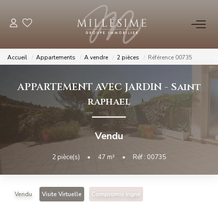
NOS OFFRES
Accueil
Appartements
A vendre
2 pièces
Référence 00735
Nos Offres
APPARTEMENT AVEC JARDIN
-
Saint
Nos Biens Vendus
raphael
NOS AGENCES
Vendu
Nos Agences
2
pièce(s)
•
47
m²
•
Réf : 00735
Nos Équipes
Vendu
Visite Virtuelle
Compromis signé
ESTIMATION