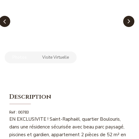
NOS MAGAZINES
Millésimme Immobilier N°1
Millésimme Immobilier N°2
Millésimme Immobilier N°3
Millésimme Immobilier N°4
Photos
Visite Virtuelle
Millésimme Immobilier N°5
Millésimme Immobilier N°6
Millésimme Immobilier N°7
Millésimme Immobilier N°8
Description
Millésimme Immobilier N°9
Millésimme Immobilier N°10
Réf : 00783
EN EXCLUSIVITE ! Saint-Raphaël, quartier Boulouris,
Millésimme Immobilier N°11
dans une résidence sécurisée avec beau parc paysagé,
Magasine Vendu Boulouris
piscines et gardien, appartement 2 pièces de 52 m² en