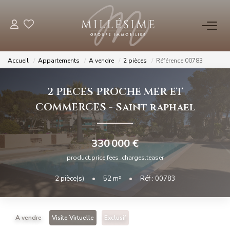
NOS OFFRES
Accueil
Appartements
A vendre
2 pièces
Référence 00783
Nos Offres
2 PIECES PROCHE MER ET
Nos Biens Vendus
COMMERCES
-
Saint raphael
NOS AGENCES
330 000 €
Nos Agences
product.price.fees_charges.teaser
Nos Équipes
2
pièce(s)
•
52
m²
•
Réf : 00783
ESTIMATION
A vendre
Visite Virtuelle
Exclusif