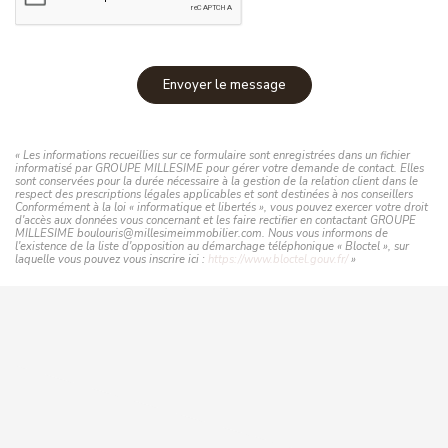
Envoyer le message
« Les informations recueillies sur ce formulaire sont enregistrées dans un fichier
informatisé par GROUPE MILLESIME pour gérer votre demande de contact. Elles
sont conservées pour la durée nécessaire à la gestion de la relation client dans le
respect des prescriptions légales applicables et sont destinées à nos conseillers
Conformément à la loi « informatique et libertés », vous pouvez exercer votre droit
d'accès aux données vous concernant et les faire rectifier en contactant GROUPE
MILLESIME boulouris@millesimeimmobilier.com. Nous vous informons de
l'existence de la liste d'opposition au démarchage téléphonique « Bloctel », sur
laquelle vous pouvez vous inscrire ici :
https://www.bloctel.gouv.fr/
»