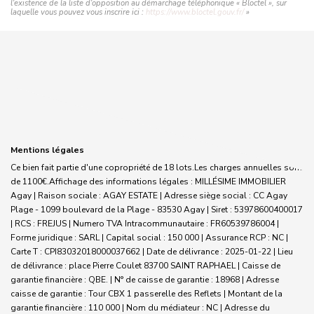
l'existence de la liste d'opposition au démarchage téléphonique « Bloctel », sur
laquelle vous pouvez vous inscrire ici :
https://www.bloctel.gouv.fr/
»
Mentions légales
Ce bien fait partie d'une copropriété de 18 lots.Les charges annuelles sont
de 1100€.
Affichage des informations légales : MILLÉSIME IMMOBILIER
Agay | Raison sociale : AGAY ESTATE | Adresse siège social : CC Agay
Plage - 1099 boulevard de la Plage - 83530 Agay | Siret : 53978600400017
| RCS : FREJUS | Numero TVA Intracommunautaire : FR60539786004 |
Forme juridique : SARL | Capital social : 150 000 | Assurance RCP : NC |
Carte T : CPI83032018000037662 | Date de délivrance : 2025-01-22 | Lieu
de délivrance : place Pierre Coulet 83700 SAINT RAPHAEL | Caisse de
garantie financière : QBE. | N° de caisse de garantie : 18968 | Adresse
caisse de garantie : Tour CBX 1 passerelle des Reflets | Montant de la
garantie financière : 110 000 | Nom du médiateur : NC | Adresse du