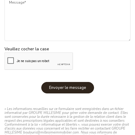
Message*
Veuillez cocher la case
Envoyer le message
« Les informations recueillies sur ce formulaire sont enregistrées dans un fichier
informatisé par GROUPE MILLESIME pour gérer votre demande de contact. Elles
sont conservées pour la durée nécessaire à la gestion de la relation client dans le
respect des prescriptions légales applicables et sont destinées à nos conseillers
Conformément à la loi « informatique et libertés », vous pouvez exercer votre droit
d'accès aux données vous concernant et les faire rectifier en contactant GROUPE
MILLESIME boulouris@millesimeimmobilier.com. Nous vous informons de