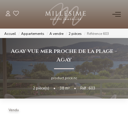
NOS OFFRES
Accueil
Appartements
A vendre
2 pièces
Référence 603
Nos Offres
Agay vue mer proche de la plage
-
Nos Biens Vendus
Agay
NOS AGENCES
product.price.nc
Nos Agences
2
pièce(s)
•
38
m²
•
Réf : 603
Nos Équipes
Vendu
ESTIMATION