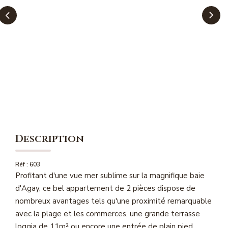
NOS MAGAZINES
Millésimme Immobilier N°1
Millésimme Immobilier N°2
Millésimme Immobilier N°3
Millésimme Immobilier N°4
Millésimme Immobilier N°5
Millésimme Immobilier N°6
Millésimme Immobilier N°7
Description
Millésimme Immobilier N°8
Réf : 603
Millésimme Immobilier N°9
Profitant d'une vue mer sublime sur la magnifique baie
Millésimme Immobilier N°10
d'Agay, ce bel appartement de 2 pièces dispose de
nombreux avantages tels qu'une proximité remarquable
Millésimme Immobilier N°11
avec la plage et les commerces, une grande terrasse
Magasine Vendu Boulouris
loggia de 11m² ou encore une entrée de plain pied.