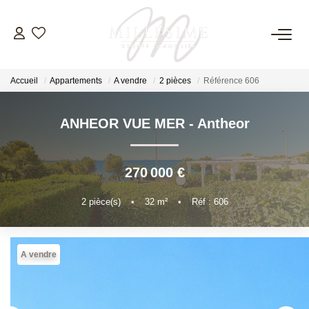
NOS OFFRES
Accueil
Appartements
A vendre
2 pièces
Référence 606
Nos Offres
Nos Biens Vendus
ANHEOR VUE MER
-
Antheor
NOS AGENCES
270 000 €
Nos Agences
2
pièce(s)
•
32
m²
•
Réf : 606
Nos Équipes
A vendre
ESTIMATION