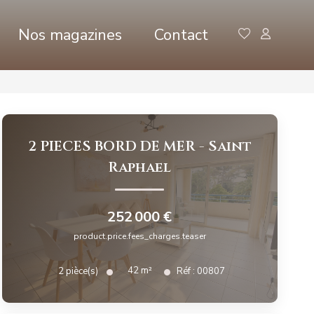
Nos magazines
Contact
2 PIECES BORD DE MER
-
Saint
Raphael
252 000 €
product.price.fees_charges.teaser
42
m²
2
pièce(s)
Réf :
00807