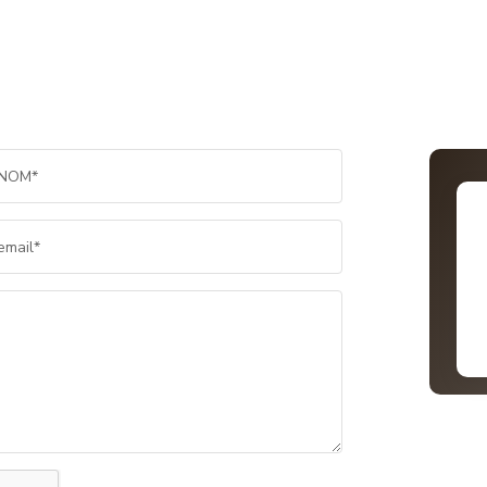
NOM*
email*