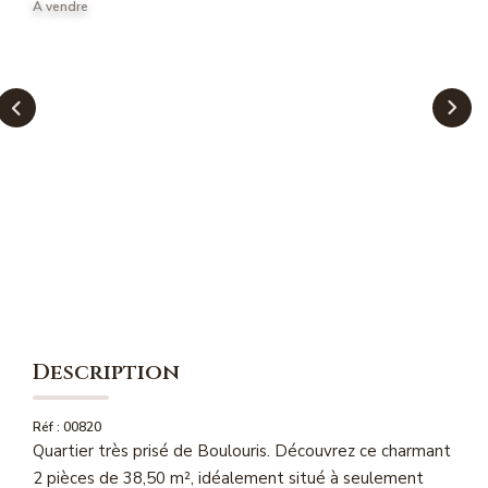
A vendre
NOS MAGAZINES
Millésimme Immobilier N°1
Millésimme Immobilier N°2
Millésimme Immobilier N°3
Millésimme Immobilier N°4
Millésimme Immobilier N°5
Millésimme Immobilier N°6
Millésimme Immobilier N°7
Millésimme Immobilier N°8
Millésimme Immobilier N°9
Description
Millésimme Immobilier N°10
Réf : 00820
Millésimme Immobilier N°11
Quartier très prisé de Boulouris. Découvrez ce charmant
Magasine Vendu Boulouris
2 pièces de 38,50 m², idéalement situé à seulement