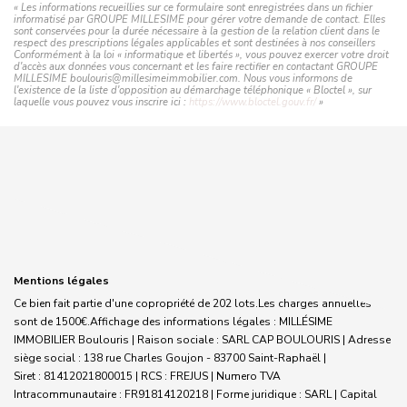
« Les informations recueillies sur ce formulaire sont enregistrées dans un fichier
informatisé par GROUPE MILLESIME pour gérer votre demande de contact. Elles
sont conservées pour la durée nécessaire à la gestion de la relation client dans le
respect des prescriptions légales applicables et sont destinées à nos conseillers
Conformément à la loi « informatique et libertés », vous pouvez exercer votre droit
d'accès aux données vous concernant et les faire rectifier en contactant GROUPE
MILLESIME boulouris@millesimeimmobilier.com. Nous vous informons de
l'existence de la liste d'opposition au démarchage téléphonique « Bloctel », sur
laquelle vous pouvez vous inscrire ici :
https://www.bloctel.gouv.fr/
»
Mentions légales
Ce bien fait partie d'une copropriété de 202 lots.Les charges annuelles
sont de 1500€.
Affichage des informations légales : MILLÉSIME
IMMOBILIER Boulouris | Raison sociale : SARL CAP BOULOURIS | Adresse
siège social : 138 rue Charles Goujon - 83700 Saint-Raphaël |
Siret : 81412021800015 | RCS : FREJUS | Numero TVA
Intracommunautaire : FR91814120218 | Forme juridique : SARL | Capital