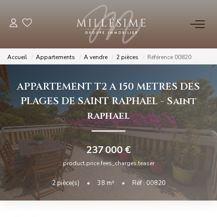
NOS OFFRES
Accueil
Appartements
A vendre
2 pièces
Référence 00820
Nos Offres
APPARTEMENT T2 A 150 METRES DES
Nos Biens Vendus
PLAGES DE SAINT RAPHAEL
-
Saint
raphael
NOS AGENCES
Nos Agences
237 000 €
Nos Équipes
product.price.fees_charges.teaser
2
pièce(s)
•
38
m²
•
Réf : 00820
ESTIMATION