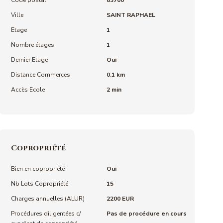
Code postal
83700
Ville
SAINT RAPHAEL
Etage
1
Nombre étages
1
Dernier Etage
Oui
Distance Commerces
0.1 km
Accès Ecole
2 min
Copropriété
Bien en copropriété
Oui
Nb Lots Copropriété
15
Charges annuelles (ALUR)
2200 EUR
Procédures diligentées c/
Pas de procédure en cours