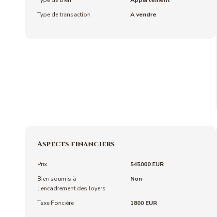
Type de bien
Appartement
Type de transaction
A vendre
Aspects financiers
Prix
545000 EUR
Bien soumis à
Non
l'encadrement des loyers
Taxe Foncière
1800 EUR