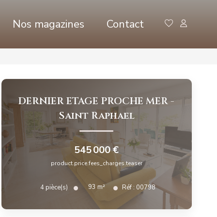
Nos magazines
Contact
DERNIER ETAGE PROCHE MER
-
Saint Raphael
545 000 €
product.price.fees_charges.teaser
93
m²
4
pièce(s)
Réf :
00798