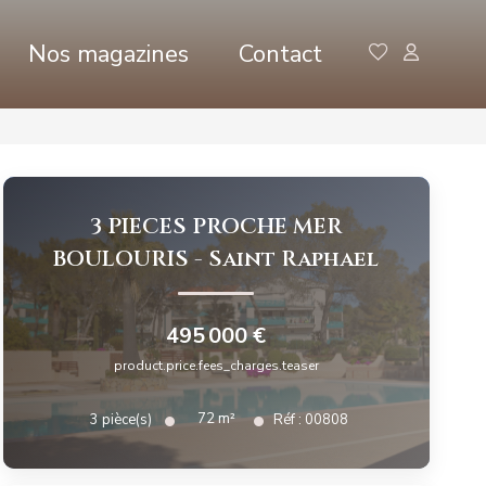
Nos magazines
Contact
3 PIECES PROCHE MER
BOULOURIS
-
Saint Raphael
495 000 €
product.price.fees_charges.teaser
72
m²
3
pièce(s)
Réf :
00808