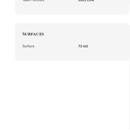
Taxe Foncière
1611 EUR
Surfaces
Surface
72 m2