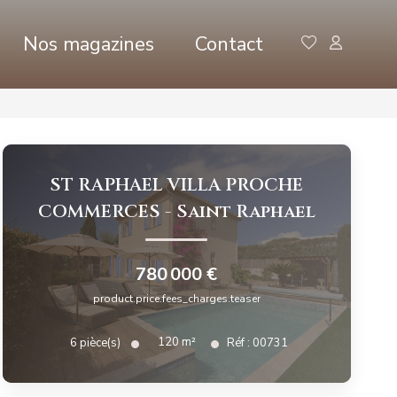
Nos magazines
Contact
ST RAPHAEL VILLA PROCHE
COMMERCES
-
Saint Raphael
780 000 €
product.price.fees_charges.teaser
120
m²
6
pièce(s)
Réf :
00731