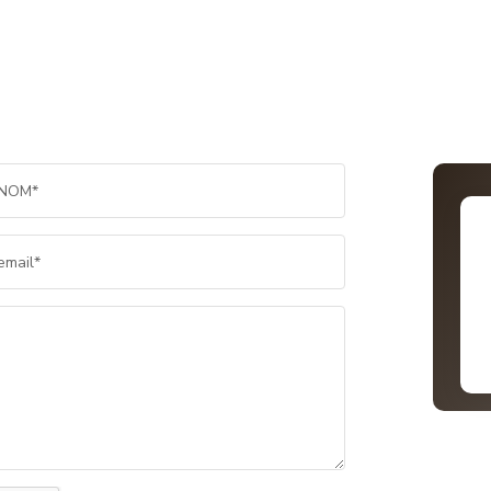
NOM*
email*