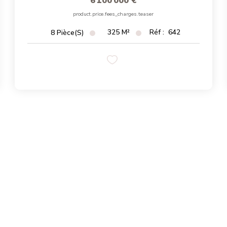
6 100 000 €
product.price.fees_charges.teaser
325
M²
Réf :
642
8
Pièce(s)