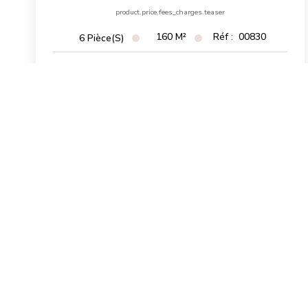
product.price.fees_charges.teaser
160
M²
Réf :
00830
6
Pièce(s)