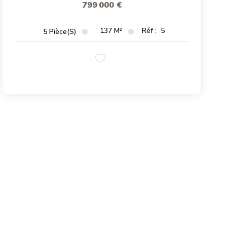
799 000 €
137
M²
Réf :
5
5
Pièce(s)