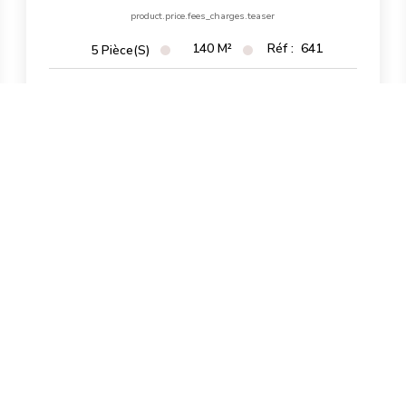
product.price.fees_charges.teaser
140
M²
Réf :
641
5
Pièce(s)