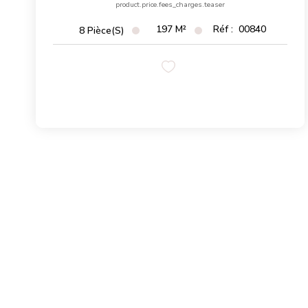
product.price.fees_charges.teaser
197
M²
Réf :
00840
8
Pièce(s)