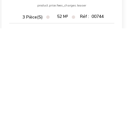
product.price.fees_charges.teaser
52
M²
Réf :
00744
3
Pièce(s)