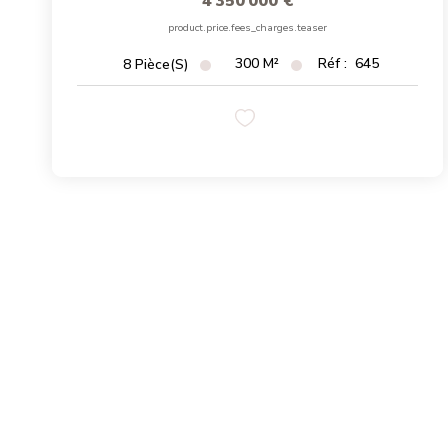
4 350 000 €
product.price.fees_charges.teaser
300
M²
Réf :
645
8
Pièce(s)