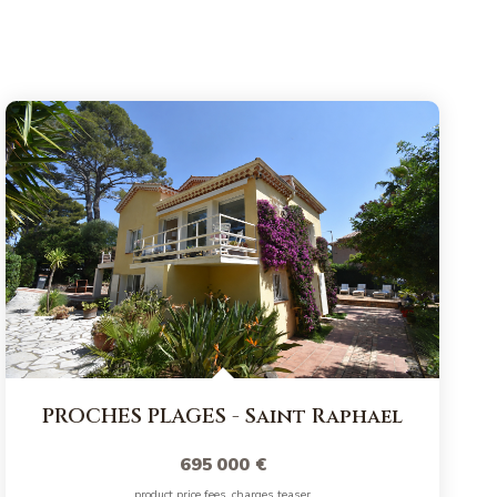
PROCHES PLAGES
-
Saint Raphael
695 000 €
product.price.fees_charges.teaser