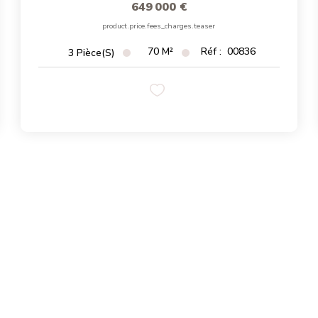
649 000 €
product.price.fees_charges.teaser
70
M²
Réf :
00836
3
Pièce(s)