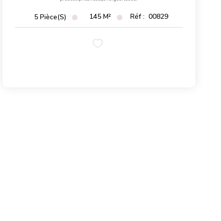
145
M²
Réf :
00829
5
Pièce(s)