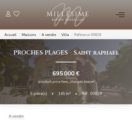
NOS OFFRES
Accueil
Maisons
A vendre
Villa
Référence 00829
Nos Offres
PROCHES PLAGES
-
Saint raphael
Nos Biens Vendus
695 000 €
NOS AGENCES
product.price.fees_charges.teaser
Nos Agences
5
pièce(s)
•
145
m²
•
Réf : 00829
Nos Équipes
A vendre
ESTIMATION