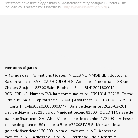
l'existence de la liste d'opposition au démarchage téléphonique « Bloctel », sur
laquelle vous pouvez vous inscrire ici :
https://www.bloctel.gouv.fr/
»
Mentions légales
Affichage des informations légales : MILLÉSIME IMMOBILIER Boulouris |
Raison sociale : SARL CAP BOULOURIS | Adresse siège social : 138 rue
Charles Goujon - 83700 Saint-Raphaël | Siret : 81412021800015 |
RCS : FREJUS | Numero TVA Intracommunautaire : FR91814120218 | Forme
juridique : SARL | Capital social : 2 000 | Assurance RCP : RCP-01-172908
T |
Carte T : CPI83032016000003777 | Date de délivrance : 2025-03-26 |
Lieu de délivrance : 236 bd du Maréchal Leclerc 83000 TOULON | Caisse de
garantie financière : GALIAN. | N° de caisse de garantie : 172908T | Adresse
caisse de garantie : 89 rue de la Boetie 75008 PARIS | Montant de la
garantie financière : 120 000 | Nom du médiateur : NC | Adresse du
médiateur : NC | Adresse du site : NC |
Entreprise juridiquement et