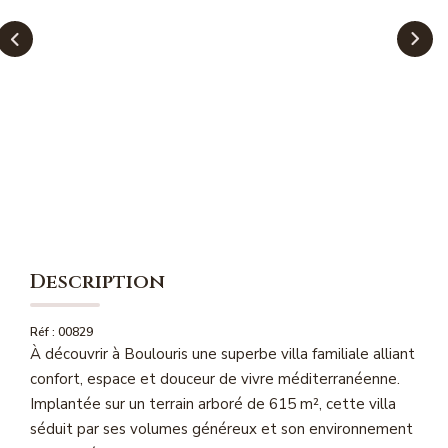
NOS MAGAZINES
Millésimme Immobilier N°1
Millésimme Immobilier N°2
Millésimme Immobilier N°3
Millésimme Immobilier N°4
Millésimme Immobilier N°5
Millésimme Immobilier N°6
Millésimme Immobilier N°7
Description
Millésimme Immobilier N°8
Millésimme Immobilier N°9
Réf : 00829
À découvrir à Boulouris une superbe villa familiale alliant
Millésimme Immobilier N°10
confort, espace et douceur de vivre méditerranéenne.
Millésimme Immobilier N°11
Implantée sur un terrain arboré de 615 m², cette villa
Magasine Vendu Boulouris
séduit par ses volumes généreux et son environnement