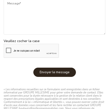
Message*
Veuillez cocher la case
Envoyer le message
« Les informations recueillies sur ce formulaire sont enregistrées dans un fichier
informatisé par GROUPE MILLESIME pour gérer votre demande de contact. Elles
sont conservées pour la durée nécessaire à la gestion de la relation client dans le
respect des prescriptions légales applicables et sont destinées à nos conseillers
Conformément à la loi « informatique et libertés », vous pouvez exercer votre droit
d'accès aux données vous concernant et les faire rectifier en contactant GROUPE
MILLESIME boulouris@millesimeimmobilier.com. Nous vous informons de