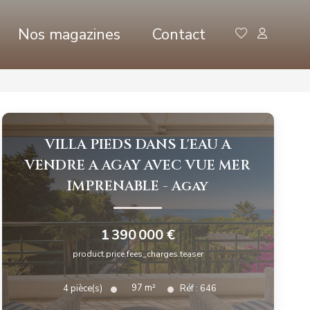
Nos magazines
Contact
VILLA PIEDS DANS L'EAU A
VENDRE A AGAY AVEC VUE MER
IMPRENABLE
-
Agay
1 390 000 €
product.price.fees_charges.teaser
97
m²
4
pièce(s)
Réf :
646