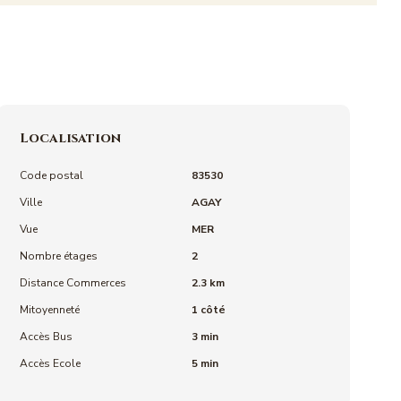
Localisation
Code postal
83530
Ville
AGAY
Vue
MER
Nombre étages
2
Distance Commerces
2.3 km
Mitoyenneté
1 côté
Accès Bus
3 min
Accès Ecole
5 min