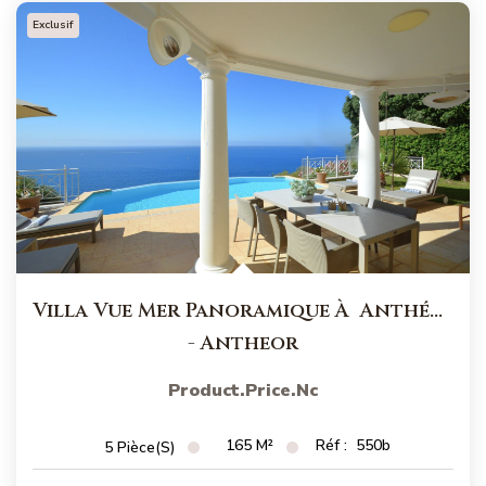
Exclusif
Villa Vue Mer Panoramique À Anthéor
-
Antheor
Product.price.nc
165
M²
Réf :
550b
5
Pièce(s)