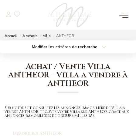
NOS OFFRES
Accueil
A vendre
Villa
ANTHEOR
Nos Offres
Modifier les critères de recherche
Localisation
Type de bien
Nos Biens Vendus
Localisation
Sélectionnez...
Achat / Vente Villa
Surface min
Budget max
ANTHEOR - Villa a vendre à
NOS AGENCES
ANTHEOR
Plus de critères
Créer une alerte
Nos Agences
Nos Équipes
Sur notre site consultez les annonces immobilière de Villa à
vendre ANTHEOR. Trouvez votre Villa sur ANTHEOR grâce aux
annonces immobilières de GROUPE MILLESIME.
ESTIMATION
Immobilier ANTHEOR