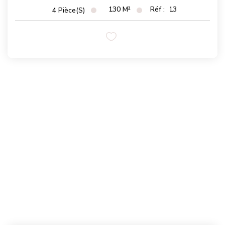
130
M²
Réf :
13
4
Pièce(s)