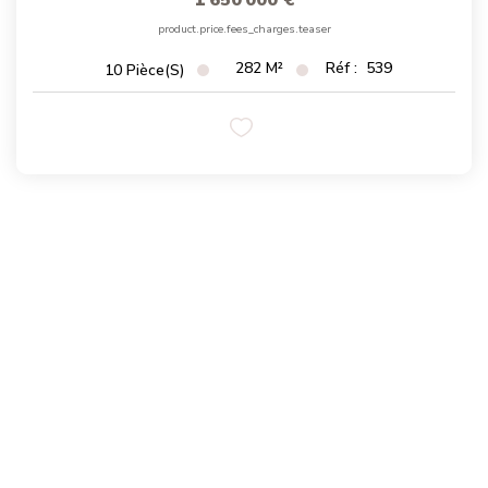
1 650 000 €
Magasine Vendu St-Raphaël/Fréjus
product.price.fees_charges.teaser
282
M²
Réf :
539
10
Pièce(s)
CONTACT