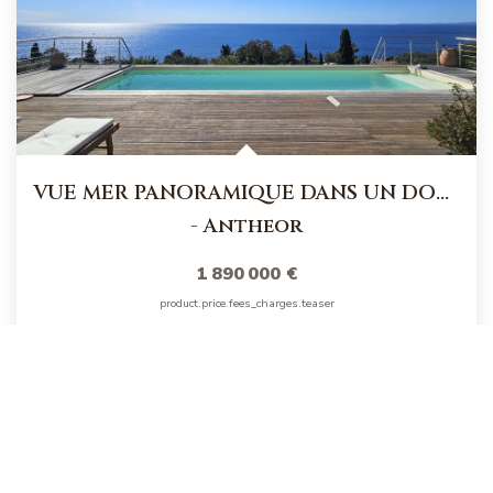
VUE MER PANORAMIQUE DANS UN DOMAINE PRIVE
-
Antheor
1 890 000 €
product.price.fees_charges.teaser
215
M²
Réf :
581
7
Pièce(s)