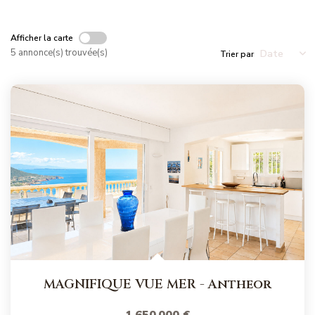
NOS MAGAZINES
Afficher la carte
Millésimme Immobilier N°1
5 annonce(s) trouvée(s)
Trier par
Millésimme Immobilier N°2
Millésimme Immobilier N°3
Millésimme Immobilier N°4
Millésimme Immobilier N°5
Millésimme Immobilier N°6
Millésimme Immobilier N°7
Millésimme Immobilier N°8
Millésimme Immobilier N°9
Millésimme Immobilier N°10
Millésimme Immobilier N°11
MAGNIFIQUE VUE MER
-
Antheor
Magasine Vendu Boulouris