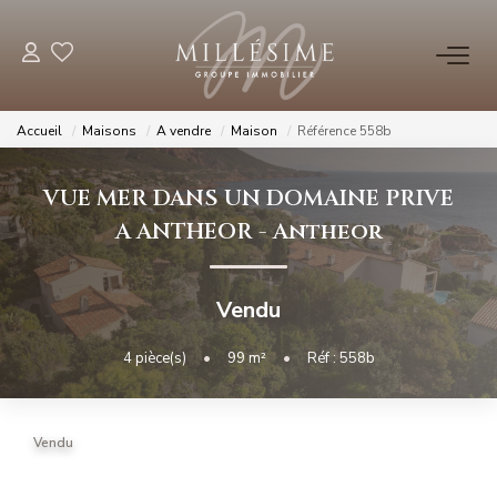
NOS OFFRES
Accueil
Maisons
A vendre
Maison
Référence 558b
Nos Offres
VUE MER DANS UN DOMAINE PRIVE
Nos Biens Vendus
A ANTHEOR
-
Antheor
NOS AGENCES
Vendu
Nos Agences
4
pièce(s)
•
99
m²
•
Réf : 558b
Nos Équipes
Vendu
ESTIMATION