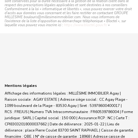
sont conservées pour la durée nécessaire à la gestion de la relation client dans le
respect des prescriptions légales applicables et sont destinées à nos conseillers
Conformément à la loi « informatique et libertés », vous pouvez exercer votre droit
d'accès aux données vous concernant et les faire rectifier en contactant GROUPE
MILLESIME boulouris@millesimeimmobilier.com. Nous vous informons de
l'existence de la liste d'opposition au démarchage téléphonique « Bloctel », sur
laquelle vous pouvez vous inscrire ici :
https://www.bloctel.gouv.fr/
»
Mentions légales
Affichage des informations légales : MILLÉSIME IMMOBILIER Agay |
Raison sociale : AGAY ESTATE | Adresse siège social : CC Agay Plage -
1099 boulevard de la Plage - 83530 Agay | Siret : 53978600400017 |
RCS : FREJUS | Numero TVA Intracommunautaire : FR60539786004 | Forme
juridique : SARL | Capital social : 150 000 | Assurance RCP : NC |
Carte T :
CPI83032018000037662 | Date de délivrance : 2025-01-22 | Lieu de
délivrance : place Pierre Coulet 83700 SAINT RAPHAEL | Caisse de garantie
financière : QBE. | N° de caisse de garantie : 18968 | Adresse caisse de