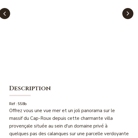
NOS MAGAZINES
Millésimme Immobilier N°1
Millésimme Immobilier N°2
Millésimme Immobilier N°3
Millésimme Immobilier N°4
Millésimme Immobilier N°5
Millésimme Immobilier N°6
Millésimme Immobilier N°7
Description
Millésimme Immobilier N°8
Millésimme Immobilier N°9
Réf : 558b
Offrez vous une vue mer et un joli panorama sur le
Millésimme Immobilier N°10
massif du Cap-Roux depuis cette charmante villa
Millésimme Immobilier N°11
provençale située au sein d'un domaine privé à
Magasine Vendu Boulouris
quelques pas des calanques sur une parcelle verdoyante