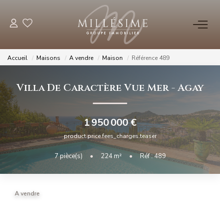
NOS OFFRES
Accueil
Maisons
A vendre
Maison
Référence 489
Nos Offres
Villa De Caractère Vue Mer
-
Agay
Nos Biens Vendus
1 950 000 €
NOS AGENCES
product.price.fees_charges.teaser
Nos Agences
7
pièce(s)
•
224
m²
•
Réf : 489
Nos Équipes
A vendre
ESTIMATION