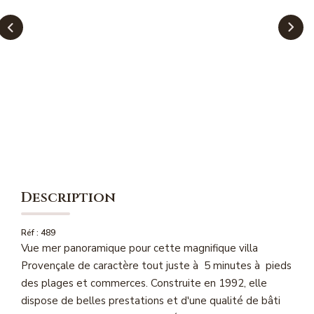
NOS MAGAZINES
Millésimme Immobilier N°1
Millésimme Immobilier N°2
Millésimme Immobilier N°3
Millésimme Immobilier N°4
Millésimme Immobilier N°5
Millésimme Immobilier N°6
Millésimme Immobilier N°7
Description
Millésimme Immobilier N°8
Millésimme Immobilier N°9
Réf : 489
Vue mer panoramique pour cette magnifique villa
Millésimme Immobilier N°10
Provençale de caractère tout juste à 5 minutes à pieds
Millésimme Immobilier N°11
des plages et commerces. Construite en 1992, elle
Magasine Vendu Boulouris
dispose de belles prestations et d'une qualité de bâti