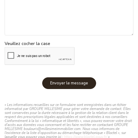
Veuillez cocher la case
Envoyer le message
« Les informations recueillies sur ce formulaire sont enregistrées dans un fichier
informatisé par GROUPE MILLESIME pour gérer votre demande de contact. Elles
sont conservées pour la durée nécessaire à la gestion de la relation client dans le
respect des prescriptions légales applicables et sont destinées à nos conseillers
Conformément à la loi « informatique et libertés », vous pouvez exercer votre droit
d'accès aux données vous concernant et les faire rectifier en contactant GROUPE
MILLESIME boulouris@millesimeimmobilier.com. Nous vous informons de
l'existence de la liste d'opposition au démarchage téléphonique « Bloctel », sur
laquelle vous pouvez vous inscrire ici :
https://www.bloctel.gouv.fr/
»