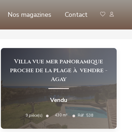
Nos magazines
Contact
Villa vue mer panoramique
proche de la plage à vendre
-
Agay
Vendu
430
m²
9
pièce(s)
Réf :
538