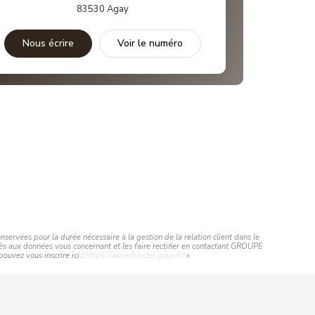
83530
Agay
Nous écrire
Voir le numéro
ervées pour la durée nécessaire à la gestion de la relation client dans le
ccès aux données vous concernant et les faire rectifier en contactant GROUPE
uvez vous inscrire ici :
https://www.bloctel.gouv.fr/
»