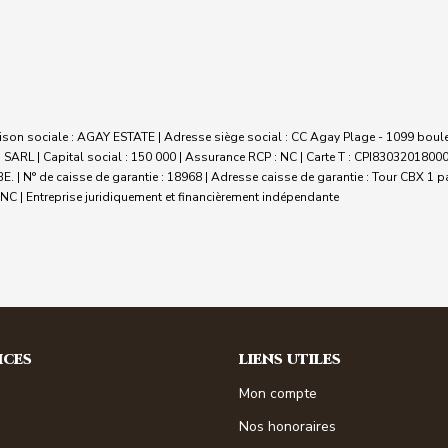
son sociale : AGAY ESTATE | Adresse siège social : CC Agay Plage - 1099 boule
SARL | Capital social : 150 000 | Assurance RCP : NC |
Carte T : CPI830320180000
 | N° de caisse de garantie : 18968 | Adresse caisse de garantie : Tour CBX 1 pas
 NC |
Entreprise juridiquement et financièrement indépendante
ICES
LIENS UTILES
Mon compte
Nos honoraires