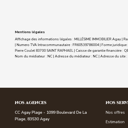
Mentions légales
Affichage des informations légales : MILLÉSIME IMMOBILIER Agay | Rai
| Numero TVA Intracommunautaire : FR60539786004 | Forme juridique : 
Pierre Coulet 83700 SAINT RAPHAEL | Caisse de garantie financière : QBE.
Nom du médiateur : NC | Adresse du médiateur : NC | Adresse du site :
NOS AGENCES
NOS SERV
CC Agay Plage - 1099 Boulevard De La
Nos offres
Plage, 83530 Agay
Estimation