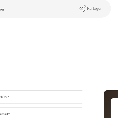
Partager
mer
NOM*
email*