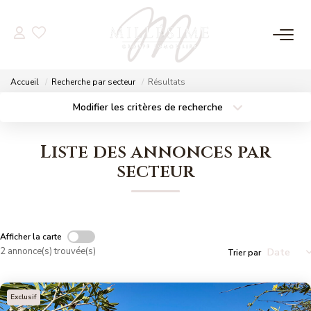
NOS OFFRES
Accueil
Recherche par secteur
Résultats
Nos Offres
Modifier les critères de recherche
Localisation
Type de bien
Nos Biens Vendus
Localisation
Sélectionnez...
Liste des annonces par
Surface min
Budget max
secteur
NOS AGENCES
Plus de critères
Créer une alerte
Nos Agences
Nos Équipes
Afficher la carte
2 annonce(s) trouvée(s)
Trier par
ESTIMATION
Exclusif