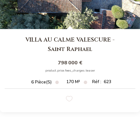
VILLA AU CALME VALESCURE
-
Saint Raphael
798 000 €
product.price.fees_charges.teaser
170
M²
Réf :
623
6
Pièce(s)