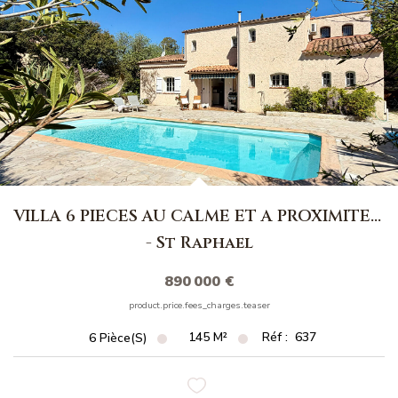
NOS MAGAZINES
Millésimme Immobilier N°1
Millésimme Immobilier N°2
Millésimme Immobilier N°3
Millésimme Immobilier N°4
Millésimme Immobilier N°5
Millésimme Immobilier N°6
VILLA 6 PIECES AU CALME ET A PROXIMITE DU CENTRE VILLE
Millésimme Immobilier N°7
-
St Raphael
Millésimme Immobilier N°8
890 000 €
Millésimme Immobilier N°9
product.price.fees_charges.teaser
Millésimme Immobilier N°10
145
M²
Réf :
637
6
Pièce(s)
Millésimme Immobilier N°11
Magasine Vendu Boulouris