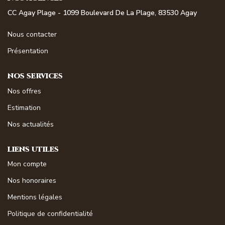
NOS MAGAZINES
CC Agay Plage - 1099 Boulevard De La Plage, 83530 Agay
Millésimme Immobilier N°1
Nous contacter
Millésimme Immobilier N°2
Présentation
Millésimme Immobilier N°3
NOS SERVICES
Millésimme Immobilier N°4
Nos offres
Millésimme Immobilier N°5
Estimation
Millésimme Immobilier N°6
Nos actualités
Millésimme Immobilier N°7
Millésimme Immobilier N°8
LIENS UTILES
Mon compte
Millésimme Immobilier N°9
Nos honoraires
Millésimme Immobilier N°10
Mentions légales
Millésimme Immobilier N°11
Politique de confidentialité
Magasine Vendu Boulouris