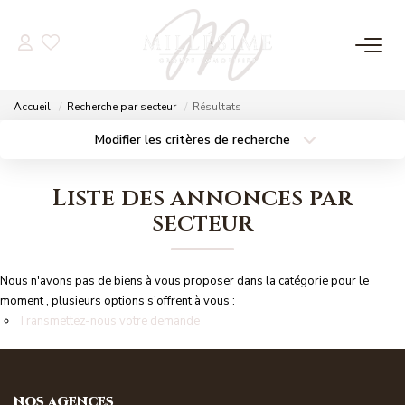
NOS OFFRES
Accueil
Recherche par secteur
Résultats
Nos Offres
Modifier les critères de recherche
Localisation
Type de bien
Nos Biens Vendus
Localisation
Sélectionnez...
Liste des annonces par
Surface min
Budget max
secteur
NOS AGENCES
Plus de critères
Créer une alerte
Nos Agences
Nous n'avons pas de biens à vous proposer dans la catégorie pour le
Nos Équipes
moment , plusieurs options s'offrent à vous :
Transmettez-nous votre demande
ESTIMATION
NOS AGENCES