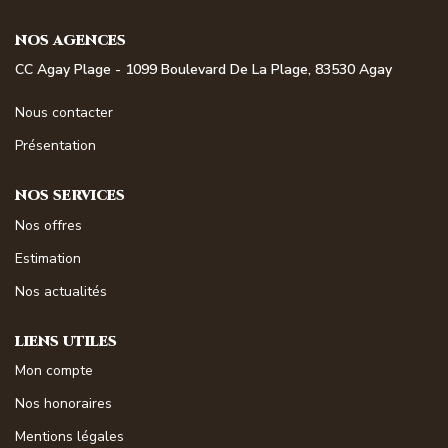
NOS MAGAZINES
NOS AGENCES
Millésimme Immobilier N°1
CC Agay Plage - 1099 Boulevard De La Plage, 83530 Agay
Millésimme Immobilier N°2
Nous contacter
Millésimme Immobilier N°3
Présentation
Millésimme Immobilier N°4
NOS SERVICES
Millésimme Immobilier N°5
Nos offres
Millésimme Immobilier N°6
Estimation
Millésimme Immobilier N°7
Nos actualités
Millésimme Immobilier N°8
Millésimme Immobilier N°9
LIENS UTILES
Millésimme Immobilier N°10
Mon compte
Millésimme Immobilier N°11
Nos honoraires
Magasine Vendu Boulouris
Mentions légales