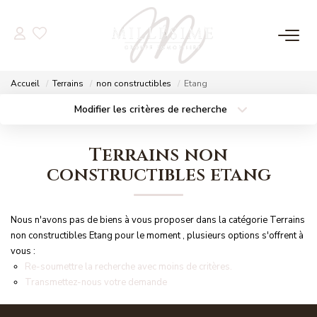
NOS OFFRES
Accueil
Terrains
non constructibles
Etang
Nos Offres
Modifier les critères de recherche
Localisation
Type de bien
Nos Biens Vendus
Localisation
Sélectionnez...
Terrains non
Surface min
Budget max
constructibles etang
NOS AGENCES
Plus de critères
Créer une alerte
Nos Agences
Nous n'avons pas de biens à vous proposer dans la catégorie Terrains
Nos Équipes
non constructibles Etang pour le moment , plusieurs options s'offrent à
vous :
Re-soumettre la recherche avec moins de critères.
Transmettez-nous votre demande
ESTIMATION