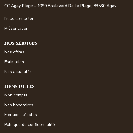
NOS MAGAZINES
CC Agay Plage - 1099 Boulevard De La Plage, 83530 Agay
Nous contacter
Millésimme Immobilier N°1
Présentation
Millésimme Immobilier N°2
Millésimme Immobilier N°3
NOS SERVICES
Millésimme Immobilier N°4
Nos offres
Millésimme Immobilier N°5
Estimation
Millésimme Immobilier N°6
Nos actualités
Millésimme Immobilier N°7
LIENS UTILES
Millésimme Immobilier N°8
Mon compte
Millésimme Immobilier N°9
Nos honoraires
Millésimme Immobilier N°10
Mentions légales
Millésimme Immobilier N°11
Politique de confidentialité
Magasine Vendu Boulouris