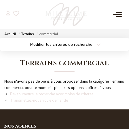
NOS OFFRES
Accueil
Terrains
commercial
Nos Offres
Modifier les critères de recherche
Localisation
Type de bien
Nos Biens Vendus
Localisation
Sélectionnez...
Terrains commercial
Surface min
Budget max
NOS AGENCES
Nous n'avons pas de biens à vous proposer dans la catégorie Terrains
Plus de critères
Créer une alerte
Nos Agences
commercial pour le moment , plusieurs options s'offrent à vous :
Re-soumettre la recherche avec moins de critères.
Nos Équipes
Transmettez-nous votre demande
ESTIMATION
NOS AGENCES