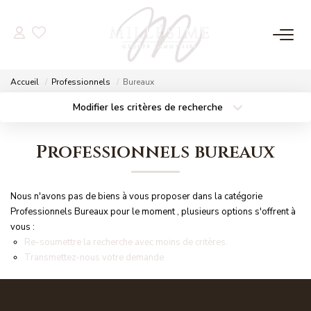
NOS OFFRES
Accueil
Professionnels
Bureaux
Nos Offres
Modifier les critères de recherche
Localisation
Type de bien
Nos Biens Vendus
Localisation
Sélectionnez...
Professionnels bureaux
Surface min
Budget max
NOS AGENCES
Nous n'avons pas de biens à vous proposer dans la catégorie
Plus de critères
Créer une alerte
Nos Agences
Professionnels Bureaux pour le moment , plusieurs options s'offrent à
vous :
Nos Équipes
Re-soumettre la recherche avec moins de critères.
Transmettez-nous votre demande
ESTIMATION