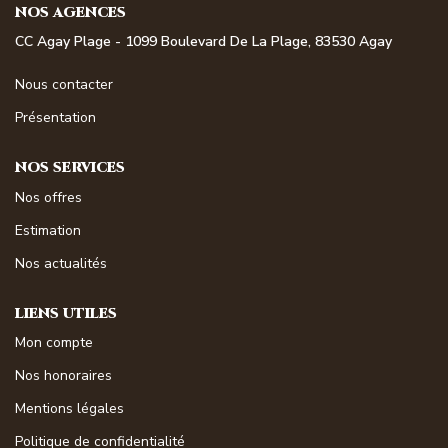
NOS AGENCES
NOS MAGAZINES
CC Agay Plage - 1099 Boulevard De La Plage, 83530 Agay
Millésimme Immobilier N°1
Nous contacter
Millésimme Immobilier N°2
Présentation
Millésimme Immobilier N°3
Millésimme Immobilier N°4
NOS SERVICES
Millésimme Immobilier N°5
Nos offres
Millésimme Immobilier N°6
Estimation
Millésimme Immobilier N°7
Nos actualités
Millésimme Immobilier N°8
LIENS UTILES
Millésimme Immobilier N°9
Mon compte
Millésimme Immobilier N°10
Nos honoraires
Millésimme Immobilier N°11
Mentions légales
Magasine Vendu Boulouris
Politique de confidentialité