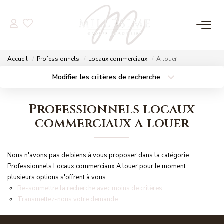
NOS OFFRES
Accueil
Professionnels
Locaux commerciaux
A louer
Nos Offres
Modifier les critères de recherche
Localisation
Type de bien
Nos Biens Vendus
Localisation
Sélectionnez...
Professionnels locaux
Surface min
Budget max
commerciaux a louer
NOS AGENCES
Plus de critères
Créer une alerte
Nos Agences
Nous n'avons pas de biens à vous proposer dans la catégorie
Nos Équipes
Professionnels Locaux commerciaux A louer pour le moment ,
plusieurs options s'offrent à vous :
Re-soumettre la recherche avec moins de critères.
Transmettez-nous votre demande
ESTIMATION