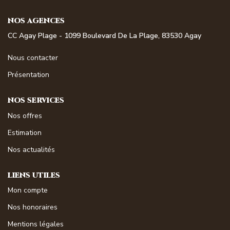
NOS MAGAZINES
NOS AGENCES
Millésimme Immobilier N°1
CC Agay Plage - 1099 Boulevard De La Plage, 83530 Agay
Millésimme Immobilier N°2
Nous contacter
Millésimme Immobilier N°3
Présentation
Millésimme Immobilier N°4
NOS SERVICES
Millésimme Immobilier N°5
Nos offres
Millésimme Immobilier N°6
Estimation
Millésimme Immobilier N°7
Nos actualités
Millésimme Immobilier N°8
Millésimme Immobilier N°9
LIENS UTILES
Millésimme Immobilier N°10
Mon compte
Millésimme Immobilier N°11
Nos honoraires
Magasine Vendu Boulouris
Mentions légales