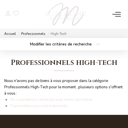
NOS OFFRES
Accueil
Professionnels
High-Tech
Nos Offres
Modifier les critères de recherche
Localisation
Type de bien
Nos Biens Vendus
Localisation
Sélectionnez...
Professionnels high-tech
Surface min
Budget max
NOS AGENCES
Nous n'avons pas de biens à vous proposer dans la catégorie
Plus de critères
Créer une alerte
Nos Agences
Professionnels High-Tech pour le moment , plusieurs options s'offrent
à vous :
Nos Équipes
Re-soumettre la recherche avec moins de critères.
Transmettez-nous votre demande
ESTIMATION