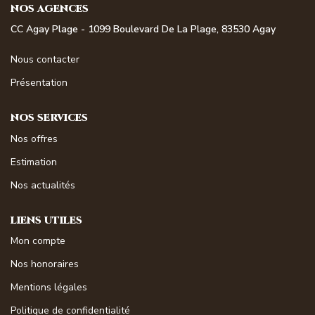
NOS AGENCES
NOS MAGAZINES
CC Agay Plage - 1099 Boulevard De La Plage, 83530 Agay
Millésimme Immobilier N°1
Nous contacter
Millésimme Immobilier N°2
Présentation
Millésimme Immobilier N°3
Millésimme Immobilier N°4
NOS SERVICES
Millésimme Immobilier N°5
Nos offres
Millésimme Immobilier N°6
Estimation
Millésimme Immobilier N°7
Nos actualités
Millésimme Immobilier N°8
LIENS UTILES
Millésimme Immobilier N°9
Mon compte
Millésimme Immobilier N°10
Nos honoraires
Millésimme Immobilier N°11
Mentions légales
Magasine Vendu Boulouris
Politique de confidentialité