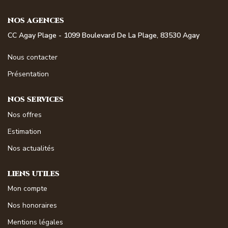
NOS MAGAZINES
NOS AGENCES
Millésimme Immobilier N°1
CC Agay Plage - 1099 Boulevard De La Plage, 83530 Agay
Millésimme Immobilier N°2
Nous contacter
Millésimme Immobilier N°3
Présentation
Millésimme Immobilier N°4
NOS SERVICES
Millésimme Immobilier N°5
Nos offres
Millésimme Immobilier N°6
Estimation
Millésimme Immobilier N°7
Nos actualités
Millésimme Immobilier N°8
Millésimme Immobilier N°9
LIENS UTILES
Millésimme Immobilier N°10
Mon compte
Millésimme Immobilier N°11
Nos honoraires
Magasine Vendu Boulouris
Mentions légales