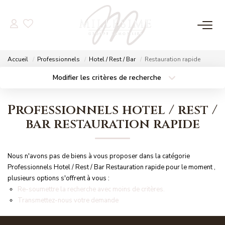
NOS OFFRES
Accueil
Professionnels
Hotel / Rest / Bar
Restauration rapide
Nos Offres
Modifier les critères de recherche
Localisation
Type de bien
Nos Biens Vendus
Localisation
Sélectionnez...
Professionnels hotel / rest /
Surface min
Budget max
bar restauration rapide
NOS AGENCES
Plus de critères
Créer une alerte
Nos Agences
Nous n'avons pas de biens à vous proposer dans la catégorie
Nos Équipes
Professionnels Hotel / Rest / Bar Restauration rapide pour le moment ,
plusieurs options s'offrent à vous :
Re-soumettre la recherche avec moins de critères.
Transmettez-nous votre demande
ESTIMATION