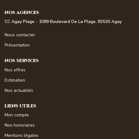
NOS MAGAZINES
NOS AGENCES
Millésimme Immobilier N°1
CC Agay Plage - 1099 Boulevard De La Plage, 83530 Agay
Millésimme Immobilier N°2
Nous contacter
Millésimme Immobilier N°3
Présentation
Millésimme Immobilier N°4
NOS SERVICES
Millésimme Immobilier N°5
Nos offres
Millésimme Immobilier N°6
Estimation
Millésimme Immobilier N°7
Nos actualités
Millésimme Immobilier N°8
Millésimme Immobilier N°9
LIENS UTILES
Millésimme Immobilier N°10
Mon compte
Millésimme Immobilier N°11
Nos honoraires
Magasine Vendu Boulouris
Mentions légales