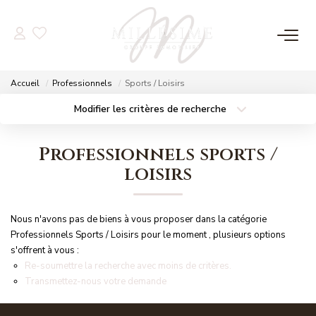
NOS OFFRES
Accueil
Professionnels
Sports / Loisirs
Nos Offres
Modifier les critères de recherche
Localisation
Type de bien
Nos Biens Vendus
Localisation
Sélectionnez...
Professionnels sports /
Surface min
Budget max
loisirs
NOS AGENCES
Plus de critères
Créer une alerte
Nos Agences
Nous n'avons pas de biens à vous proposer dans la catégorie
Nos Équipes
Professionnels Sports / Loisirs pour le moment , plusieurs options
s'offrent à vous :
Re-soumettre la recherche avec moins de critères.
Transmettez-nous votre demande
ESTIMATION