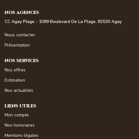
NOS MAGAZINES
NOS AGENCES
Millésimme Immobilier N°1
CC Agay Plage - 1099 Boulevard De La Plage, 83530 Agay
Millésimme Immobilier N°2
Nous contacter
Millésimme Immobilier N°3
Présentation
Millésimme Immobilier N°4
NOS SERVICES
Millésimme Immobilier N°5
Nos offres
Millésimme Immobilier N°6
Estimation
Millésimme Immobilier N°7
Nos actualités
Millésimme Immobilier N°8
Millésimme Immobilier N°9
LIENS UTILES
Millésimme Immobilier N°10
Mon compte
Millésimme Immobilier N°11
Nos honoraires
Magasine Vendu Boulouris
Mentions légales