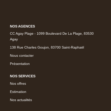
NOS MAGAZINES
Millésimme Immobilier N°1
Millésimme Immobilier N°2
NOS AGENCES
Millésimme Immobilier N°3
CC Agay Plage - 1099 Boulevard De La Plage, 83530
Millésimme Immobilier N°4
Agay
Millésimme Immobilier N°5
138 Rue Charles Goujon, 83700 Saint-Raphaël
Millésimme Immobilier N°6
Nous contacter
Millésimme Immobilier N°7
Présentation
Millésimme Immobilier N°8
NOS SERVICES
Millésimme Immobilier N°9
Nos offres
Millésimme Immobilier N°10
Estimation
Millésimme Immobilier N°11
Nos actualités
Magasine Vendu Boulouris
Magasine Vendu St-Raphaël/Fréjus