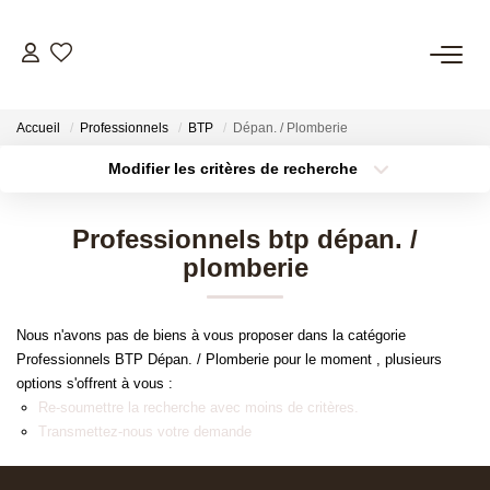
NOS OFFRES
Accueil
Professionnels
BTP
Dépan. / Plomberie
Nos Offres
Modifier les critères de recherche
Nos Biens Vendus
Localisation
Type de bien
Surface min
Budget max
Professionnels btp dépan. /
plomberie
Plus de critères
Créer une alerte
NOS AGENCES
Nos Agences
Nous n'avons pas de biens à vous proposer dans la catégorie
Nos Équipes
Professionnels BTP Dépan. / Plomberie pour le moment , plusieurs
options s'offrent à vous :
Re-soumettre la recherche avec moins de critères.
ESTIMATION
Transmettez-nous votre demande