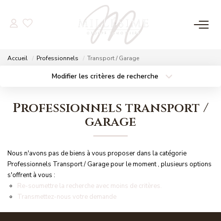
NOS OFFRES
Accueil
Professionnels
Transport / Garage
Nos Offres
Modifier les critères de recherche
Localisation
Type de bien
Nos Biens Vendus
Localisation
Sélectionnez...
Professionnels transport /
Surface min
Budget max
garage
NOS AGENCES
Plus de critères
Créer une alerte
Nos Agences
Nous n'avons pas de biens à vous proposer dans la catégorie
Nos Équipes
Professionnels Transport / Garage pour le moment , plusieurs options
s'offrent à vous :
Re-soumettre la recherche avec moins de critères.
Transmettez-nous votre demande
ESTIMATION