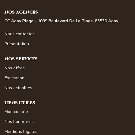
NOS MAGAZINES
NOS AGENCES
Millésimme Immobilier N°1
CC Agay Plage - 1099 Boulevard De La Plage, 83530 Agay
Millésimme Immobilier N°2
Nous contacter
Millésimme Immobilier N°3
Présentation
Millésimme Immobilier N°4
NOS SERVICES
Millésimme Immobilier N°5
Nos offres
Millésimme Immobilier N°6
Estimation
Millésimme Immobilier N°7
Nos actualités
Millésimme Immobilier N°8
Millésimme Immobilier N°9
LIENS UTILES
Millésimme Immobilier N°10
Mon compte
Millésimme Immobilier N°11
Nos honoraires
Magasine Vendu Boulouris
Mentions légales