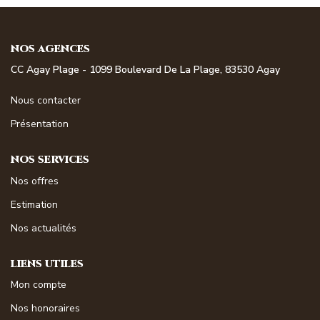
NOS MAGAZINES
Millésimme Immobilier N°1
NOS AGENCES
CC Agay Plage - 1099 Boulevard De La Plage, 83530 Agay
Millésimme Immobilier N°2
Millésimme Immobilier N°3
Nous contacter
Millésimme Immobilier N°4
Présentation
Millésimme Immobilier N°5
NOS SERVICES
Millésimme Immobilier N°6
Nos offres
Millésimme Immobilier N°7
Estimation
Millésimme Immobilier N°8
Nos actualités
Millésimme Immobilier N°9
Millésimme Immobilier N°10
LIENS UTILES
Millésimme Immobilier N°11
Mon compte
Magasine Vendu Boulouris
Nos honoraires