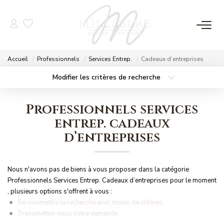
NOS OFFRES
Accueil
Professionnels
Services Entrep.
Cadeaux d’entreprises
Nos Offres
Modifier les critères de recherche
Localisation
Type de bien
Nos Biens Vendus
Localisation
Sélectionnez...
Professionnels services
Surface min
Budget max
entrep. cadeaux
NOS AGENCES
d’entreprises
Plus de critères
Créer une alerte
Nos Agences
Nos Équipes
Nous n'avons pas de biens à vous proposer dans la catégorie
Professionnels Services Entrep. Cadeaux d’entreprises pour le moment
, plusieurs options s'offrent à vous :
ESTIMATION
Re-soumettre la recherche avec moins de critères.
Transmettez-nous votre demande